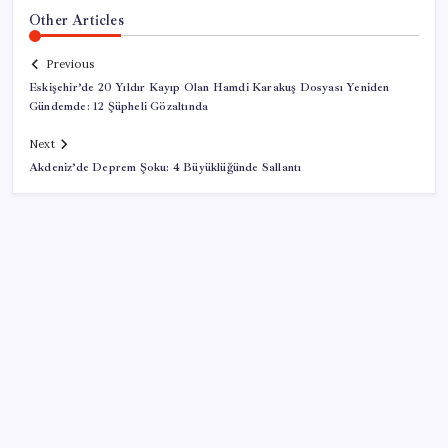
Other Articles
Previous
Eskişehir’de 20 Yıldır Kayıp Olan Hamdi Karakuş Dosyası Yeniden
Gündemde: 12 Şüpheli Gözaltında
Next
Akdeniz’de Deprem Şoku: 4 Büyüklüğünde Sallantı
SON YAZILAR
2026 AÖL 3. Dönem sınav sonuçları ne zaman