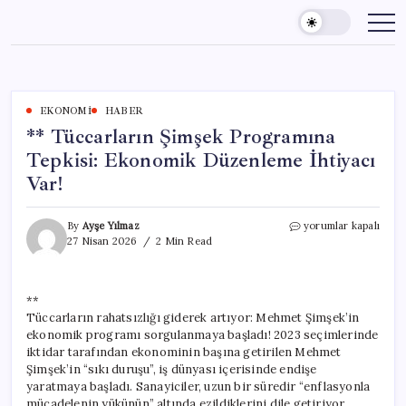
Skip
to
content
EKONOMI
HABER
** Tüccarların Şimşek Programına
Tepkisi: Ekonomik Düzenleme İhtiyacı
Var!
**
By
Ayşe Yılmaz
yorumlar kapalı
Tüccarların
27 Nisan 2026
2 Min Read
Şimşek
Programına
Tepkisi:
**
Ekonomik
Tüccarların rahatsızlığı giderek artıyor: Mehmet Şimşek’in
Düzenleme
İhtiyacı
ekonomik programı sorgulanmaya başladı! 2023 seçimlerinde
Var!
iktidar tarafından ekonominin başına getirilen Mehmet
için
Şimşek’in “sıkı duruşu”, iş dünyası içerisinde endişe
yaratmaya başladı. Sanayiciler, uzun bir süredir “enflasyonla
mücadelenin yükünün” altında ezildiklerini dile getiriyor.