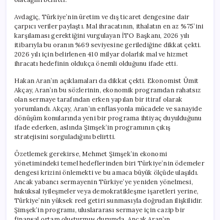
Avdagiç, Türkiye’nin üretim ve dış ticaret dengesine dair
çarpıcı veriler paylaştı. Mal ihracatının, ithalatın en az %75’ini
karşılaması gerektiğini vurgulayan İTO Başkanı, 2026 yılı
itibarıyla bu oranın %69 seviyesine gerilediğine dikkat çekti.
2026 yılı için belirlenen 410 milyar dolarlık mal ve hizmet
ihracatı hedefinin oldukça önemli olduğunu ifade etti.
Hakan Aran’ın açıklamaları da dikkat çekti. Ekonomist Ümit
Akçay, Aran’ın bu sözlerinin, ekonomik programdan rahatsız
olan sermaye tarafından erken yapılan bir itiraf olarak
yorumlandı. Akçay, Aran’ın enflasyonla mücadele ve sanayide
dönüşüm konularında yeni bir programa ihtiyaç duyulduğunu
ifade ederken, aslında Şimşek’in programının çıkış
stratejisini sorguladığını belirtti.
Özetlemek gerekirse, Mehmet Şimşek’in ekonomi
yönetimindeki temel hedeflerinden biri Türkiye’nin ödemeler
dengesi krizini önlemekti ve bu amaca büyük ölçüde ulaşıldı.
Ancak yabancı sermayenin Türkiye’ye yeniden yönelmesi,
hukuksal iyileşmeler veya demokratikleşme işaretleri yerine,
Türkiye’nin yüksek reel getiri sunmasıyla doğrudan ilişkilidir.
Şimşek’in programı, uluslararası sermaye için cazip bir
finansal ortam oluşturmuş durumda. Ancak Aran’ın