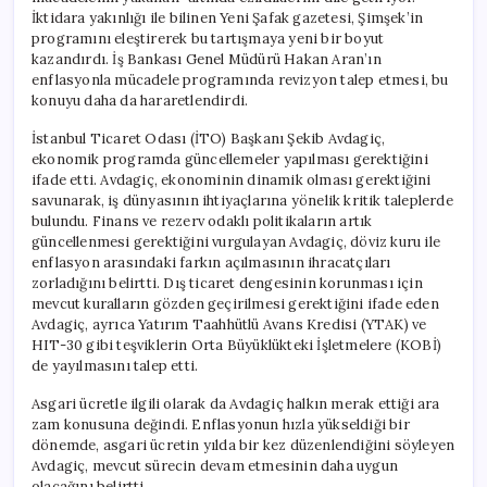
İktidara yakınlığı ile bilinen Yeni Şafak gazetesi, Şimşek’in
programını eleştirerek bu tartışmaya yeni bir boyut
kazandırdı. İş Bankası Genel Müdürü Hakan Aran’ın
enflasyonla mücadele programında revizyon talep etmesi, bu
konuyu daha da hararetlendirdi.
İstanbul Ticaret Odası (İTO) Başkanı Şekib Avdagiç,
ekonomik programda güncellemeler yapılması gerektiğini
ifade etti. Avdagiç, ekonominin dinamik olması gerektiğini
savunarak, iş dünyasının ihtiyaçlarına yönelik kritik taleplerde
bulundu. Finans ve rezerv odaklı politikaların artık
güncellenmesi gerektiğini vurgulayan Avdagiç, döviz kuru ile
enflasyon arasındaki farkın açılmasının ihracatçıları
zorladığını belirtti. Dış ticaret dengesinin korunması için
mevcut kuralların gözden geçirilmesi gerektiğini ifade eden
Avdagiç, ayrıca Yatırım Taahhütlü Avans Kredisi (YTAK) ve
HIT-30 gibi teşviklerin Orta Büyüklükteki İşletmelere (KOBİ)
de yayılmasını talep etti.
Asgari ücretle ilgili olarak da Avdagiç halkın merak ettiği ara
zam konusuna değindi. Enflasyonun hızla yükseldiği bir
dönemde, asgari ücretin yılda bir kez düzenlendiğini söyleyen
Avdagiç, mevcut sürecin devam etmesinin daha uygun
olacağını belirtti.