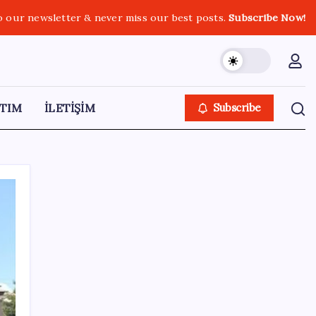
o our newsletter & never miss our best posts.
Subscribe Now!
TIM
İLETİŞİM
Subscribe
SON YAZILAR
Antarktika’da ökaryot canlıların izlerine
rastladı