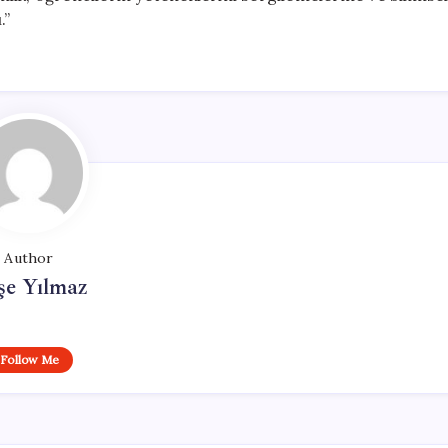
.”
Author
şe Yılmaz
Follow Me