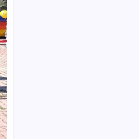
BBVA Research tarih işaret etti: Merkez
Bankası ne zaman faiz indirecek?
TEKNOFEST Mavi Vatan 2026 Gölcük’te
Kapılarını Açıyor: Yerli Deniz Teknolojileri
Sahneye Çıkıyor
Yüzünüz sık sık kızarıyorsa dikkat! Rozasea
olabilirsiniz!
Türkiye’nin traktör devi tam 669 milyon TL
kaybetti
Yerlileşme oranı KOBİ ile artacak
iPhone Ultra: Katlanabilir Tasarımın İlk
Detayları Ortaya Çıktı
Türkiye’nin yeni güvenlik hattı: Siber
güvenlik
Bakan Bolat, esnafa finansman desteğinin
ayrıntılarını açıkladı