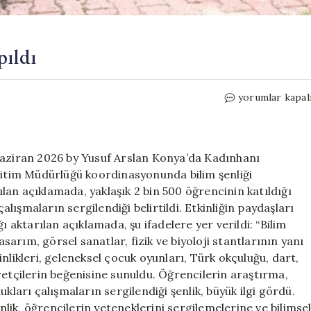
pıldı
Kadınhanı’nda
yorumlar kapal
Bilim
Şenliği
Yapıldı
için
Haziran 2026 by Yusuf Arslan Konya’da Kadınhanı
Eğitim Müdürlüğü koordinasyonunda bilim şenliği
an açıklamada, yaklaşık 2 bin 500 öğrencinin katıldığı
çalışmaların sergilendiği belirtildi. Etkinliğin paydaşları
ı aktarılan açıklamada, şu ifadelere yer verildi: “Bilim
asarım, görsel sanatlar, fizik ve biyoloji stantlarının yanı
nlikleri, geleneksel çocuk oyunları, Türk okçuluğu, dart,
retçilerin beğenisine sunuldu. Öğrencilerin araştırma,
kları çalışmaların sergilendiği şenlik, büyük ilgi gördü.
inlik, öğrencilerin yeteneklerini sergilemelerine ve bilimse