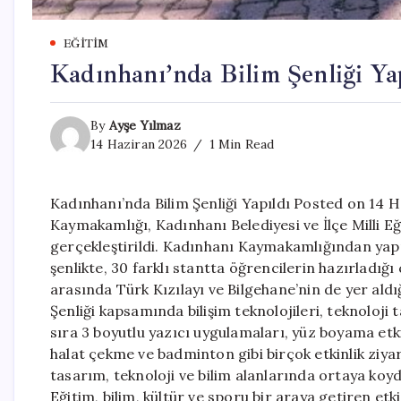
EĞITIM
Kadınhanı’nda Bilim Şenliği Ya
By
Ayşe Yılmaz
14 Haziran 2026
1 Min Read
Kadınhanı’nda Bilim Şenliği Yapıldı Posted on 14 
Kaymakamlığı, Kadınhanı Belediyesi ve İlçe Milli 
gerçekleştirildi. Kadınhanı Kaymakamlığından yapıl
şenlikte, 30 farklı stantta öğrencilerin hazırladığı 
arasında Türk Kızılayı ve Bilgehane’nin de yer aldığ
Şenliği kapsamında bilişim teknolojileri, teknoloji t
sıra 3 boyutlu yazıcı uygulamaları, yüz boyama etki
halat çekme ve badminton gibi birçok etkinlik ziya
tasarım, teknoloji ve bilim alanlarında ortaya koydu
Eğitim, bilim, kültür ve sporu bir araya getiren etk