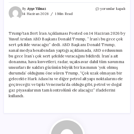
Trump’tan
By
Ayşe Yılmaz
yorumlar kapalı
Sert
14 Haziran 2026
1 Min Read
İran
Açıklaması
için
Trump’tan Sert İran Açıklaması Posted on 14 Haziran 2026 by
Yusuf Arslan ABD Başkanı Donald Trump, ” İran’ı bu gece çok
sert şekilde vuracağız” dedi. ABD Başkanı Donald Trump,
sanal medya hesabından yaptığı açıklamada, ABD ordusunun
bu gece İran’ı çok sert şekilde vuracağını bildirdi. İran’a ait
donanma, hava kuvvetleri, radar, uçaksavar dahil tüm savunma
unsurları ile saldırı gücünün büyük bir kısmının ‘yok olmuş
durumda’ olduğunu öne süren Trump, “Çok uzak olmayan bir
gelecekte Hark Adası’nı ve diğer petrol altyapı noktalarını ele
geçireceğiz ve tıpkı Venezuela’da olduğu gibi, petrol ve doğal
gaz piyasalarının tam kontrolünü ele alacağız” ifadelerini
kullandı.