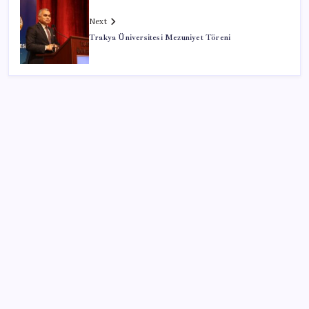
Next
Trakya Üniversitesi Mezuniyet Töreni
SON YAZILAR
Ücretsiz ChatGPT Kullanıcılarına Müjde: Sınırsız
Sohbet ve GPT-5.6 Geldi
Antarktika’da ökaryot canlıların izlerine rastladı
BBVA Research tarih işaret etti: Merkez Bankası ne