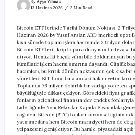
By
Ayşe Yılmaz
13 Haziran 2026
2 Min Read
Bitcoin ETF’lerinde Tarihi Dönüm Noktası: 2 Trilyo
Haziran 2026 by Yusuf Arslan ABD merkezli spot B
kısa sürede toplam işlem hacminde 2 trilyon dolar
Bitcoin ETF’leri , kripto para dünyasında devasa bi
atıyor. Henüz iki buçuk yılını bile doldurmayan bu y
kümülatif işlem hacmi sınırına dayandı. Günlük baz
hacimleri, bu kritik dönüm noktasının çok kısa bir
yönetilen IBIT fonu, bu alandaki hakimiyetini koru
Toplamda 76 milyar dolarlık bir varlığı yöneten spo
büyüklüğüyle dikkat çekiyor. Görseldeki fiyat graf
fonların geleneksel finansın dev endeks fonlarıyla y
Liderliğinde Yeni Rekorlar Kapıda Piyasadaki gene
rağmen, Bitcoin (BTC) fonları kurumsal ilginin oda
yatırımcılara hem Bitcoin maruziyeti hem de ek ge
yelpazesini genişletiyor. Bu hamle, piyasadaki açık