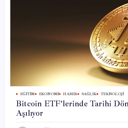
EĞITIM
EKONOMI
HABER
SAĞLIK
TEKNOLOJI
Bitcoin ETF’lerinde Tarihi Dön
Aşılıyor