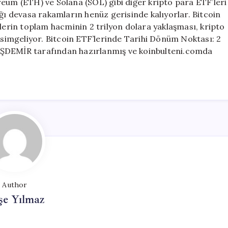
eum (ETH) ve Solana (SOL) gibi diğer kripto para ETF’leri
ığı devasa rakamların henüz gerisinde kalıyorlar. Bitcoin
’lerin toplam hacminin 2 trilyon dolara yaklaşması, kripto
ı simgeliyor. Bitcoin ETF’lerinde Tarihi Dönüm Noktası: 2
h TAŞDEMİR tarafından hazırlanmış ve koinbulteni.comda
Author
şe Yılmaz