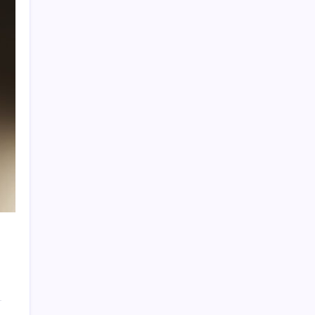
Antarktika’da ökaryot canlıların izlerine
rastladı
BBVA Research tarih işaret etti: Merkez
Bankası ne zaman faiz indirecek?
TEKNOFEST Mavi Vatan 2026 Gölcük’te
Kapılarını Açıyor: Yerli Deniz Teknolojileri
Sahneye Çıkıyor
Yüzünüz sık sık kızarıyorsa dikkat! Rozasea
olabilirsiniz!
Türkiye’nin traktör devi tam 669 milyon TL
kaybetti
Yerlileşme oranı KOBİ ile artacak
iPhone Ultra: Katlanabilir Tasarımın İlk
Detayları Ortaya Çıktı
Türkiye’nin yeni güvenlik hattı: Siber
güvenlik