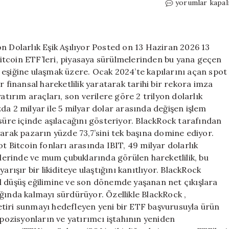
Bitcoin
yorumlar kapal
ETF’lerinde
Tarihi
Dönüm
Noktası:
n Dolarlık Eşik Aşılıyor Posted on 13 Haziran 2026 13
2
itcoin ETF’leri, piyasaya sürülmelerinden bu yana geçen
Trilyon
 eşiğine ulaşmak üzere. Ocak 2024’te kapılarını açan spot
Dolarlık
r finansal hareketlilik yaratarak tarihi bir rekora imza
Eşik
atırım araçları, son verilere göre 2 trilyon dolarlık
Aşılıyor
da 2 milyar ile 5 milyar dolar arasında değişen işlem
için
 süre içinde aşılacağını gösteriyor. BlackRock tarafından
yarak pazarın yüzde 73,7’sini tek başına domine ediyor.
t Bitcoin fonları arasında IBIT, 49 milyar dolarlık
iklerinde ve mum çubuklarında görülen hareketlilik, bu
arışır bir likiditeye ulaştığını kanıtlıyor. BlackRock
l düşüş eğilimine ve son dönemde yaşanan net çıkışlara
ğında kalmayı sürdürüyor. Özellikle BlackRock ,
tiri sunmayı hedefleyen yeni bir ETF başvurusuyla ürün
 pozisyonların ve yatırımcı iştahının yeniden