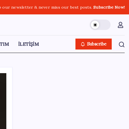
o our newsletter & never miss our best posts.
Subscribe Now!
TIM
İLETİŞİM
Subscribe
SON YAZILAR
Ücretsiz ChatGPT Kullanıcılarına Müjde:
Sınırsız Sohbet ve GPT-5.6 Geldi