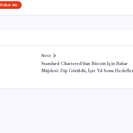
Follow Me
Next
Standard Chartered’dan Bitcoin İçin Bahar
Müjdesi: Dip Görüldü, İşte Yıl Sonu Hedefler
Office Lisans Satın Al