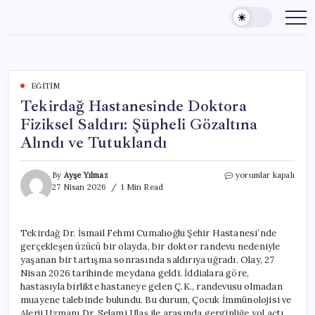
Skip
to
content
EĞITIM
Tekirdağ Hastanesinde Doktora
Fiziksel Saldırı: Şüpheli Gözaltına
Alındı ve Tutuklandı
Tekirdağ
By
Ayşe Yılmaz
yorumlar kapalı
Hastanesinde
27 Nisan 2026
1 Min Read
Doktora
Fiziksel
Saldırı:
Tekirdağ Dr. İsmail Fehmi Cumalıoğlu Şehir Hastanesi’nde
Şüpheli
gerçekleşen üzücü bir olayda, bir doktor randevu nedeniyle
Gözaltına
Alındı
yaşanan bir tartışma sonrasında saldırıya uğradı. Olay, 27
ve
Nisan 2026 tarihinde meydana geldi. İddialara göre,
Tutuklandı
hastasıyla birlikte hastaneye gelen Ç.K., randevusu olmadan
için
muayene talebinde bulundu. Bu durum, Çocuk İmmünolojisi ve
Alerji Uzmanı Dr. Selami Ulaş ile arasında gerginliğe yol açtı.