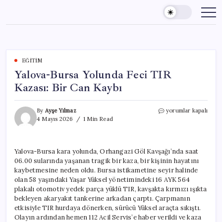
Skip
to
content
EĞITIM
Yalova-Bursa Yolunda Feci TIR
Kazası: Bir Can Kaybı
Yalova-
By
Ayşe Yılmaz
yorumlar kapalı
Bursa
4 Mayıs 2026
1 Min Read
Yolunda
Feci
TIR
Yalova-Bursa kara yolunda, Orhangazi Göl Kavşağı’nda saat
Kazası:
06.00 sularında yaşanan tragik bir kaza, bir kişinin hayatını
Bir
Can
kaybetmesine neden oldu. Bursa istikametine seyir halinde
Kaybı
olan 58 yaşındaki Yaşar Yüksel yönetimindeki 16 AYK 564
için
plakalı otomotiv yedek parça yüklü TIR, kavşakta kırmızı ışıkta
bekleyen akaryakıt tankerine arkadan çarptı. Çarpmanın
etkisiyle TIR hurdaya dönerken, sürücü Yüksel araçta sıkıştı.
Olayın ardından hemen 112 Acil Servis’e haber verildi ve kaza