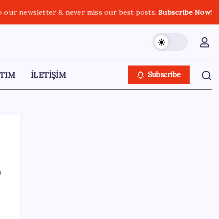
o our newsletter & never miss our best posts.
Subscribe Now!
TIM
İLETİŞİM
Subscribe
ı
SON YAZILAR
Antarktika’da ökaryot canlıların izlerine
rastladı