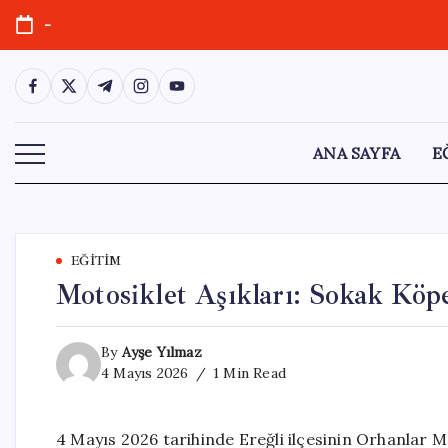
Skip
-
to
content
https://www.facebook.com/
https://twitter.com/
https://t.me/
https://www.instagram.com/
https://youtube.com/
ANA SAYFA
E
EĞITIM
Motosiklet Aşıkları: Sokak Köpe
By
Ayşe Yılmaz
4 Mayıs 2026
1 Min Read
4 Mayıs 2026 tarihinde Ereğli ilçesinin Orhanlar Ma