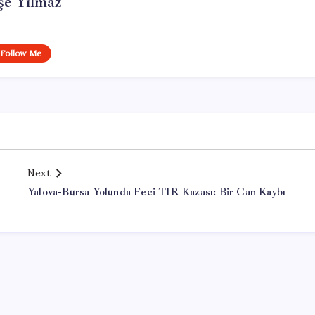
şe Yılmaz
Follow Me
Next
Yalova-Bursa Yolunda Feci TIR Kazası: Bir Can Kaybı