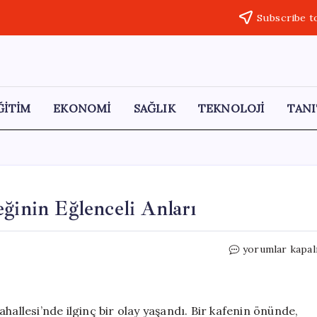
Subscribe t
ĞİTİM
EKONOMİ
SAĞLIK
TEKNOLOJİ
TANI
ğinin Eğlenceli Anları
Motosiklet
yorumlar kapal
Aşıkları:
Sokak
Köpeğinin
Eğlenceli
hallesi’nde ilginç bir olay yaşandı. Bir kafenin önünde,