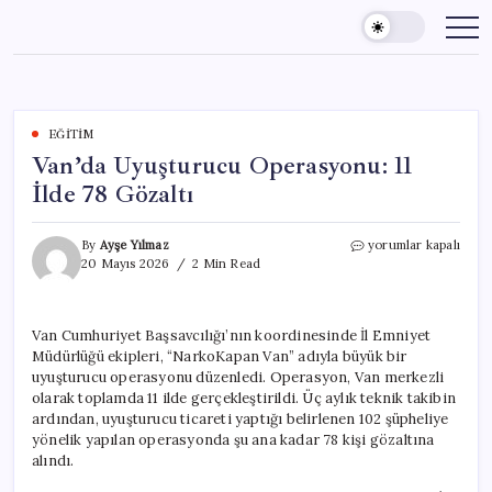
Skip
to
content
EĞITIM
Van’da Uyuşturucu Operasyonu: 11
İlde 78 Gözaltı
Van’da
By
Ayşe Yılmaz
yorumlar kapalı
Uyuşturucu
20 Mayıs 2026
2 Min Read
Operasyonu:
11
İlde
Van Cumhuriyet Başsavcılığı’nın koordinesinde İl Emniyet
78
Müdürlüğü ekipleri, “NarkoKapan Van” adıyla büyük bir
Gözaltı
için
uyuşturucu operasyonu düzenledi. Operasyon, Van merkezli
olarak toplamda 11 ilde gerçekleştirildi. Üç aylık teknik takibin
ardından, uyuşturucu ticareti yaptığı belirlenen 102 şüpheliye
yönelik yapılan operasyonda şu ana kadar 78 kişi gözaltına
alındı.