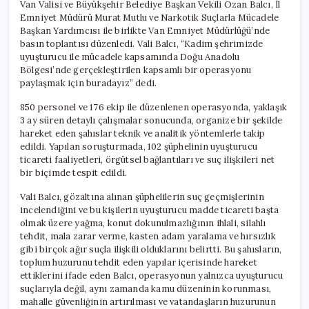
Van Valisi ve Büyükşehir Belediye Başkan Vekili Ozan Balcı, İl
Emniyet Müdürü Murat Mutlu ve Narkotik Suçlarla Mücadele
Başkan Yardımcısı ile birlikte Van Emniyet Müdürlüğü’nde
basın toplantısı düzenledi. Vali Balcı, “Kadim şehrimizde
uyuşturucu ile mücadele kapsamında Doğu Anadolu
Bölgesi’nde gerçekleştirilen kapsamlı bir operasyonu
paylaşmak için buradayız” dedi.
850 personel ve 176 ekip ile düzenlenen operasyonda, yaklaşık
3 ay süren detaylı çalışmalar sonucunda, organize bir şekilde
hareket eden şahıslar teknik ve analitik yöntemlerle takip
edildi. Yapılan soruşturmada, 102 şüphelinin uyuşturucu
ticareti faaliyetleri, örgütsel bağlantıları ve suç ilişkileri net
bir biçimde tespit edildi.
Vali Balcı, gözaltına alınan şüphelilerin suç geçmişlerinin
incelendiğini ve bu kişilerin uyuşturucu madde ticareti başta
olmak üzere yağma, konut dokunulmazlığının ihlali, silahlı
tehdit, mala zarar verme, kasten adam yaralama ve hırsızlık
gibi birçok ağır suçla ilişkili olduklarını belirtti. Bu şahısların,
toplum huzurunu tehdit eden yapılar içerisinde hareket
ettiklerini ifade eden Balcı, operasyonun yalnızca uyuşturucu
suçlarıyla değil, aynı zamanda kamu düzeninin korunması,
mahalle güvenliğinin artırılması ve vatandaşların huzurunun