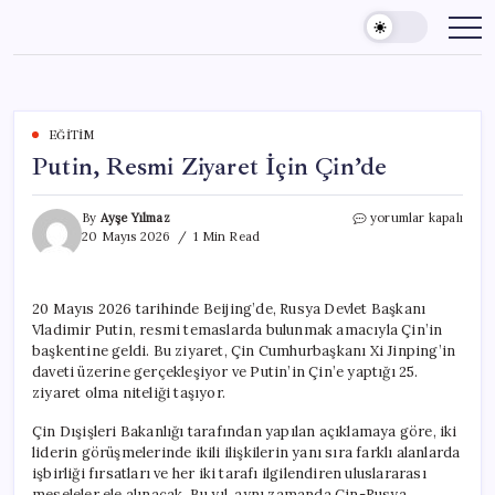
Skip
to
content
EĞITIM
Putin, Resmi Ziyaret İçin Çin’de
Putin,
By
Ayşe Yılmaz
yorumlar kapalı
Resmi
20 Mayıs 2026
1 Min Read
Ziyaret
İçin
Çin’de
20 Mayıs 2026 tarihinde Beijing’de, Rusya Devlet Başkanı
için
Vladimir Putin, resmi temaslarda bulunmak amacıyla Çin’in
başkentine geldi. Bu ziyaret, Çin Cumhurbaşkanı Xi Jinping’in
daveti üzerine gerçekleşiyor ve Putin’in Çin’e yaptığı 25.
ziyaret olma niteliği taşıyor.
Çin Dışişleri Bakanlığı tarafından yapılan açıklamaya göre, iki
liderin görüşmelerinde ikili ilişkilerin yanı sıra farklı alanlarda
işbirliği fırsatları ve her iki tarafı ilgilendiren uluslararası
meseleler ele alınacak. Bu yıl, aynı zamanda Çin-Rusya