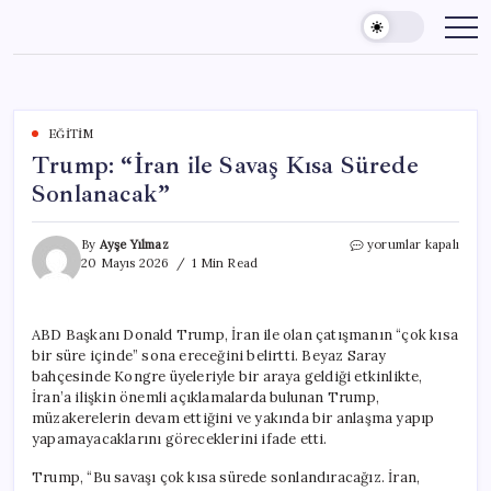
Skip
to
content
EĞITIM
Trump: “İran ile Savaş Kısa Sürede
Sonlanacak”
Trump:
By
Ayşe Yılmaz
yorumlar kapalı
“İran
20 Mayıs 2026
1 Min Read
ile
Savaş
Kısa
ABD Başkanı Donald Trump, İran ile olan çatışmanın “çok kısa
Sürede
bir süre içinde” sona ereceğini belirtti. Beyaz Saray
Sonlanacak”
için
bahçesinde Kongre üyeleriyle bir araya geldiği etkinlikte,
İran’a ilişkin önemli açıklamalarda bulunan Trump,
müzakerelerin devam ettiğini ve yakında bir anlaşma yapıp
yapamayacaklarını göreceklerini ifade etti.
Trump, “Bu savaşı çok kısa sürede sonlandıracağız. İran,