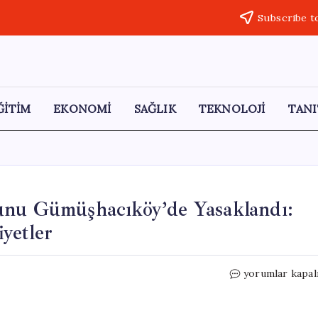
Subscribe t
ĞİTİM
EKONOMİ
SAĞLIK
TEKNOLOJİ
TANI
unu Gümüşhacıköy’de Yasaklandı:
yetler
Âşık
yorumlar kapal
Mahzuni
Şerif
Tiyatro