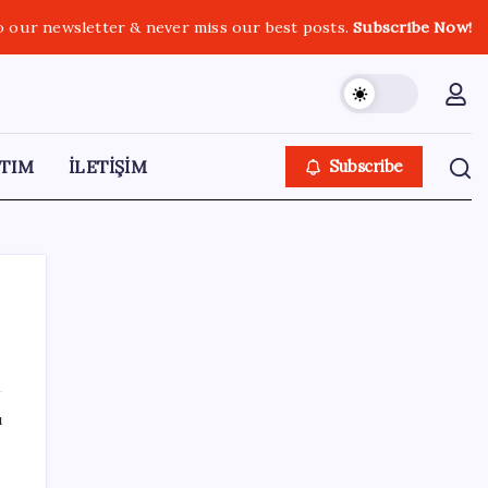
o our newsletter & never miss our best posts.
Subscribe Now!
TIM
İLETİŞİM
Subscribe
SON YAZILAR
ı
Ücretsiz ChatGPT Kullanıcılarına Müjde:
Sınırsız Sohbet ve GPT-5.6 Geldi