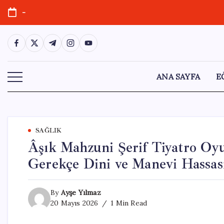
Skip
-
to
content
https://www.facebook.com/
https://twitter.com/
https://t.me/
https://www.instagram.com/
https://youtube.com/
ANA SAYFA
E
SAĞLIK
Âşık Mahzuni Şerif Tiyatro Oy
Gerekçe Dini ve Manevi Hassasi
By
Ayşe Yılmaz
20 Mayıs 2026
1 Min Read