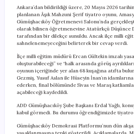
Ankara’dan bildirildiği üzere, 20 Mayıs 2026 tarih
planlanan Âşık Mahzuni Şerif tiyatro oyunu, Amasy
Gümüşhacıköy Öğretmenevi Salonu’nda gerçekleştiri
olarak bilinen öğretmenevine Atatürkçü Düşünce 
tarafından bir dilekçe sunuldu. Ancak ilçe milli e
sahnelenemeyeceğini belirterek bir cevap verdi.
İlçe milli eğitim müdürü Ercan Gültekin imzalı yas
oluşturabileceği” ve “halk arasında görüş ayrılıklar
oyunun içeriğinde yer alan 68 kuşağına atıfta bulun
Gezmiş, Yusuf Aslan ile Hüseyin İnan’ın idamlarına d
ederken, final bölümünde Sivas ve Maraş katliamlar
açabileceği kaydedildi.
ADD Gümüşhacıköy Şube Başkanı Erdal Yağlı, konuyl
kabul görmedi. Bu durumu öğrendiğimizde tiyatro i
Gümüşhacıköy Demokrasi Platformu’nun dün akşamk
yasaklanmasına tepki gösterildi. Açıklamalarda, 