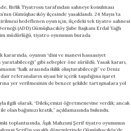
Oyunu
inde, Birlik Tiyatrosu tarafından sahneye konulması
Gümüşhacıköy’
a’nın Gümüşhacıköy ilçesinde yasaklandı. 24 Mayıs’ta
Yasaklandı:
lmesi hedeflenen oyun için, ilçedeki tek tiyatro sahnesi
Gerekçe
Derneği (ADD) Gümüşhacıköy Şube Başkanı Erdal Yağlı
Dini
ğitim müdürlüğü, tiyatro oyununun burada
ve
Manevi
Hassasiyetler
ak kararında, oyunun “dini ve manevi hassasiyet
için
ı yaratabileceği” gibi sebepler öne sürüldü. Yasak kararı,
manın “halk arasında ikilik oluşturabileceği” ve Deniz
air referansların siyasi bir içerik taşıdığına işaret
ına yer verilmesinin de benzer şekilde tartışmalara yol
a ilgili olarak, “Dilekçemizi öğretmenevine verdik; ancak
le olan bağımızı kestik,” açıklamasında bulundu.
i toplantısında, Âşık Mahzuni Şerif tiyatro oyununun
Mahzuni Şerif’in yasaklı dönemlerinde Gümüşhacıköy’de