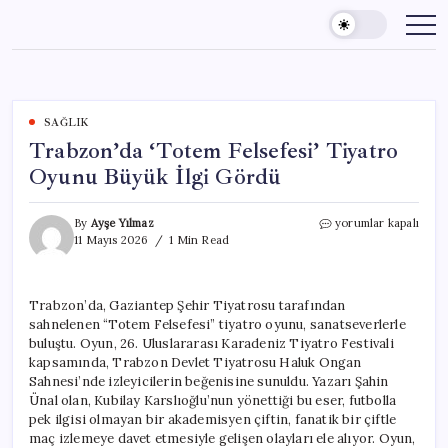
Skip
to
content
SAĞLIK
Trabzon’da ‘Totem Felsefesi’ Tiyatro
Oyunu Büyük İlgi Gördü
Trabzon’da
By
Ayşe Yılmaz
yorumlar kapalı
‘Totem
11 Mayıs 2026
1 Min Read
Felsefesi’
Tiyatro
Oyunu
Trabzon’da, Gaziantep Şehir Tiyatrosu tarafından
Büyük
sahnelenen “Totem Felsefesi” tiyatro oyunu, sanatseverlerle
İlgi
Gördü
buluştu. Oyun, 26. Uluslararası Karadeniz Tiyatro Festivali
için
kapsamında, Trabzon Devlet Tiyatrosu Haluk Ongan
Sahnesi’nde izleyicilerin beğenisine sunuldu. Yazarı Şahin
Ünal olan, Kubilay Karslıoğlu’nun yönettiği bu eser, futbolla
pek ilgisi olmayan bir akademisyen çiftin, fanatik bir çiftle
maç izlemeye davet etmesiyle gelişen olayları ele alıyor. Oyun,