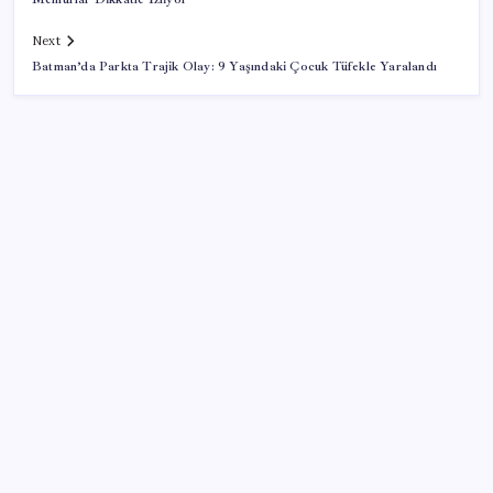
Next
Batman’da Parkta Trajik Olay: 9 Yaşındaki Çocuk Tüfekle Yaralandı
SON YAZILAR
Sürekli maddi sorun yaşayan insanların beyni daha
çabuk yaşlanabiliyor: ‘Beyin de yoruluyor’
Airbnb, ürün geliştirme süreçlerinde yapay zekayı
kullanıyor
ABD, İran bağlantılı kripto para borsasına yaptırım