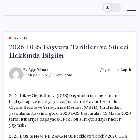
Skip
to
content
SAĞLIK
2026 DGS Başvuru Tarihleri ve Süreci
Hakkında Bilgiler
2026
By
Ayşe Yılmaz
yorumlar kapalı
DGS
15 Mayıs 2026
1 Min Read
Başvuru
Tarihleri
ve
2026 Dikey Geçiş Sınavı (DGS) başvurularının ne zaman
Süreci
başlayacağı ve nasıl yapılacağına dair detaylar belli oldu.
Hakkında
Bilgiler
Ölçme, Seçme ve Yerleştirme Merkezi (ÖSYM) tarafından
için
yayımlanan takvime göre, 2026 DGS başvuruları 15 Mayıs 2026
tarihi itibarıyla başlayacak. Peki, bu süreçte adaylar neler
yapmalı?
2026 DGS SINAVI NE ZAMAN GERçekleştirilecek? 2026 DGS