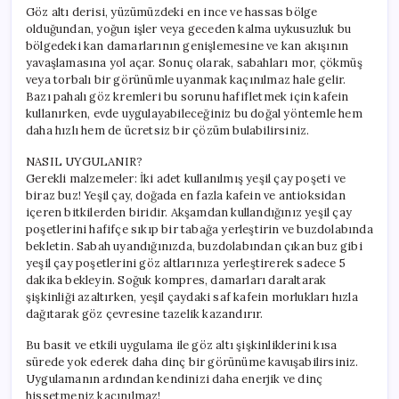
Göz altı derisi, yüzümüzdeki en ince ve hassas bölge
olduğundan, yoğun işler veya geceden kalma uykusuzluk bu
bölgedeki kan damarlarının genişlemesine ve kan akışının
yavaşlamasına yol açar. Sonuç olarak, sabahları mor, çökmüş
veya torbalı bir görünümle uyanmak kaçınılmaz hale gelir.
Bazı pahalı göz kremleri bu sorunu hafifletmek için kafein
kullanırken, evde uygulayabileceğiniz bu doğal yöntemle hem
daha hızlı hem de ücretsiz bir çözüm bulabilirsiniz.
NASIL UYGULANIR?
Gerekli malzemeler: İki adet kullanılmış yeşil çay poşeti ve
biraz buz! Yeşil çay, doğada en fazla kafein ve antioksidan
içeren bitkilerden biridir. Akşamdan kullandığınız yeşil çay
poşetlerini hafifçe sıkıp bir tabağa yerleştirin ve buzdolabında
bekletin. Sabah uyandığınızda, buzdolabından çıkan buz gibi
yeşil çay poşetlerini göz altlarınıza yerleştirerek sadece 5
dakika bekleyin. Soğuk kompres, damarları daraltarak
şişkinliği azaltırken, yeşil çaydaki saf kafein morlukları hızla
dağıtarak göz çevresine tazelik kazandırır.
Bu basit ve etkili uygulama ile göz altı şişkinliklerini kısa
sürede yok ederek daha dinç bir görünüme kavuşabilirsiniz.
Uygulamanın ardından kendinizi daha enerjik ve dinç
hissetmeniz kaçınılmaz!