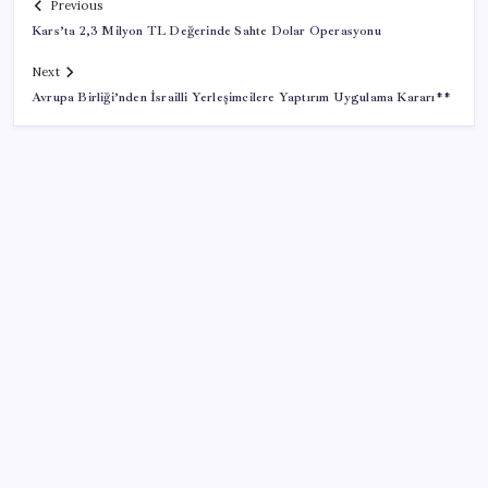
Previous
Kars’ta 2,3 Milyon TL Değerinde Sahte Dolar Operasyonu
Next
Avrupa Birliği’nden İsrailli Yerleşimcilere Yaptırım Uygulama Kararı**
SON YAZILAR
Sürekli maddi sorun yaşayan insanların beyni daha
çabuk yaşlanabiliyor: ‘Beyin de yoruluyor’
Airbnb, ürün geliştirme süreçlerinde yapay zekayı
kullanıyor