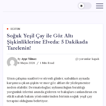
Skip
to
content
EĞITIM
Soğuk Yeşil Çay ile Göz Altı
Şişkinliklerine Elveda: 5 Dakikada
Tazelenin!
Soğuk
By
Ayşe Yılmaz
yorumlar kapalı
Yeşil
11 Mayıs 2026
1 Min Read
Çay
ile
Göz
Uzun çalışma saatleri ve stresli günler, sabahları aynada
Altı
karşınıza çıkan şişkin ve mor göz altları ile yüzleşmenize
Şişkinliklerine
Elveda:
neden olabilir. Dermatologlar, uykusuzluğun bıraktığı
5
yorgunluk izlerini anında gideren ve bakışları canlandıran en
Dakikada
etkili sabah bakım yöntemlerinden birinin soğuk yeşil çay
Tazelenin!
terapisi olduğunu belirtiyor.
için