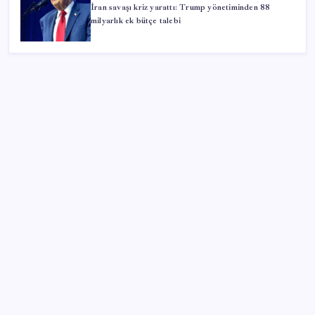
İran savaşı kriz yarattı: Trump yönetiminden 88
milyarlık ek bütçe talebi
SON YAZILAR
2026 AÖL 3. Dönem sınav sonuçları ne zaman
açıklanacak? Açık Öğretim Lisesi sınav sonuçları
nasıl ve nereden öğrenilir?
OpenAI’ın İlk Cihazı için Fiyat ve Tasarım Belli Oldu
2026 YÖKDİL/2 ne zaman, saat kaçta? YÖKDİL/2
sınavı kaç dakika, kaç soru?