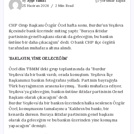
İktIdar
By
Ayşe Yılmaz
yorumlar kapalı
konuşmasını
25 Haziran 2026
2 Min Read
bu
banktan
yapacak
CHP Grup Başkanı Özgür Özel hafta sonu, Burdur’un Yeşilova
için
ilçesinde bank üzerinde miting yaptı: “Buraya iktidar
partisinin genel başkanı olarak da geleceğim, bu bankın
üstüne bir daha çıkacağım” dedi. O bank CHP ilçe örgütü
tarafından muhafaza altına alındı.
‘SAKLAYIN, YİNE GELECEĞİM’
Özel dün TBMM’deki grup toplantısında da “Burdur
Yeşilova’da bir bank vardı, orada konuştum. Yeşilova İlçe
Başkanımız bankın fotoğrafını yolladı. Partinin bayrağıyla
Türk bayrağımızın arasına koymuş.. ‘Bankı muhafaza ediyor,
Yeşilova’ya gideceğim, bankın üstüne iktidar partisinin Genel
Başkanı olarak çıkacağım” dedi.
Burdur Yeşilova’da bir bankın üzerinden halka seslenen Özgür
Özel, konuşmasını tamalayınca “Kaldırın bu bankı, bir
kenarda dursun. Buraya iktidar partisinin genel başkanı
olarak da geleceğim ve bu bankın üzerinden yine konuşma
yapacağım” demişti.