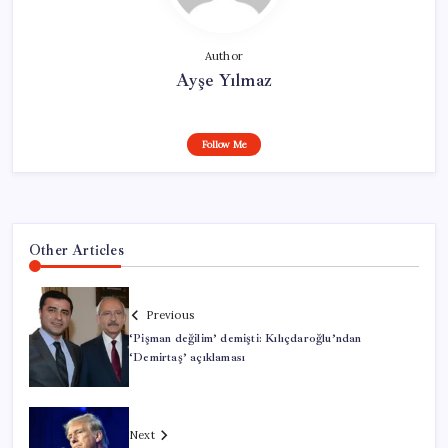
Author
Ayşe Yılmaz
Follow Me
Other Articles
Previous
‘Pişman değilim’ demişti: Kılıçdaroğlu’ndan
‘Demirtaş’ açıklaması
Next