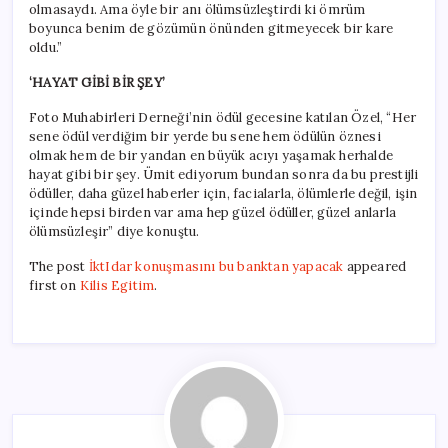
olmasaydı. Ama öyle bir anı ölümsüzleştirdi ki ömrüm
boyunca benim de gözümün önünden gitmeyecek bir kare
oldu.”
‘HAYAT GİBİ BİR ŞEY’
Foto Muhabirleri Derneği’nin ödül gecesine katılan Özel, “Her
sene ödül verdiğim bir yerde bu sene hem ödülün öznesi
olmak hem de bir yandan en büyük acıyı yaşamak herhalde
hayat gibi bir şey. Ümit ediyorum bundan sonra da bu prestijli
ödüller, daha güzel haberler için, facialarla, ölümlerle değil, işin
içinde hepsi birden var ama hep güzel ödüller, güzel anlarla
ölümsüzleşir” diye konuştu.
The post
İktIdar konuşmasını bu banktan yapacak
appeared
first on
Kilis Egitim
.