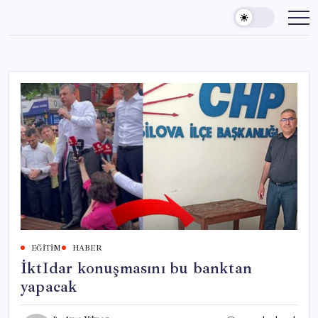
Skip
to
content
EĞITIM
HABER
İktIdar konuşmasını bu banktan
yapacak