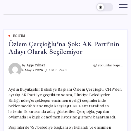
Skip
to
content
EĞITIM
Özlem Çerçioğlu’na Şok: AK Parti’nin
Adayı Olarak Seçilemiyor
Özlem
By
Ayşe Yılmaz
yorumlar kapalı
Çerçioğlu’na
4 Mayıs 2026
1 Min Read
Şok:
AK
Parti’nin
Aydın Büyükşehir Belediye Başkanı Özlem Çerçioğlu, CHP’den
Adayı
ayrılıp AK Parti’ye geçtikten sonra, Türkiye Belediyeler
Olarak
Seçilemiyor
Birliği’nde gerçekleşen encümen üyeliği seçimlerinde
için
beklenmedik bir sonuçla karşılaştı. AK Parti tarafından
listenin ilk sırasında aday gösterilen Çerçioğlu, yapılan
oylamada 14 kişilik encümen listesine girmeyi başaramadı.
Seçimlerde 757 belediye başkanı oy kullandı ve encümen