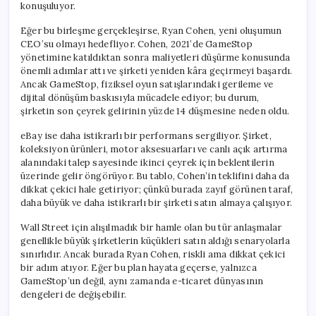
konuşuluyor.
Eğer bu birleşme gerçekleşirse, Ryan Cohen, yeni oluşumun
CEO’su olmayı hedefliyor. Cohen, 2021’de GameStop
yönetimine katıldıktan sonra maliyetleri düşürme konusunda
önemli adımlar attı ve şirketi yeniden kâra geçirmeyi başardı.
Ancak GameStop, fiziksel oyun satışlarındaki gerileme ve
dijital dönüşüm baskısıyla mücadele ediyor; bu durum,
şirketin son çeyrek gelirinin yüzde 14 düşmesine neden oldu.
eBay ise daha istikrarlı bir performans sergiliyor. Şirket,
koleksiyon ürünleri, motor aksesuarları ve canlı açık artırma
alanındaki talep sayesinde ikinci çeyrek için beklentilerin
üzerinde gelir öngörüyor. Bu tablo, Cohen’in teklifini daha da
dikkat çekici hale getiriyor; çünkü burada zayıf görünen taraf,
daha büyük ve daha istikrarlı bir şirketi satın almaya çalışıyor.
Wall Street için alışılmadık bir hamle olan bu tür anlaşmalar
genellikle büyük şirketlerin küçükleri satın aldığı senaryolarla
sınırlıdır. Ancak burada Ryan Cohen, riskli ama dikkat çekici
bir adım atıyor. Eğer bu plan hayata geçerse, yalnızca
GameStop’un değil, aynı zamanda e-ticaret dünyasının
dengeleri de değişebilir.