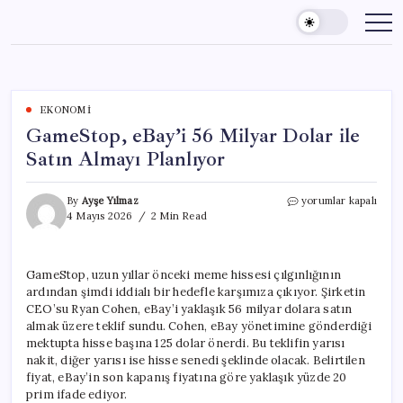
Skip
to
content
EKONOMI
GameStop, eBay’i 56 Milyar Dolar ile
Satın Almayı Planlıyor
GameStop,
By
Ayşe Yılmaz
yorumlar kapalı
eBay’i
4 Mayıs 2026
2 Min Read
56
Milyar
Dolar
GameStop, uzun yıllar önceki meme hissesi çılgınlığının
ile
ardından şimdi iddialı bir hedefle karşımıza çıkıyor. Şirketin
Satın
Almayı
CEO’su Ryan Cohen, eBay’i yaklaşık 56 milyar dolara satın
Planlıyor
almak üzere teklif sundu. Cohen, eBay yönetimine gönderdiği
için
mektupta hisse başına 125 dolar önerdi. Bu teklifin yarısı
nakit, diğer yarısı ise hisse senedi şeklinde olacak. Belirtilen
fiyat, eBay’in son kapanış fiyatına göre yaklaşık yüzde 20
prim ifade ediyor.