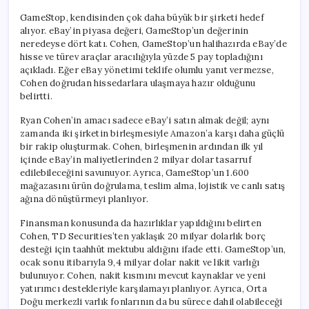
GameStop, kendisinden çok daha büyük bir şirketi hedef
alıyor. eBay’in piyasa değeri, GameStop’un değerinin
neredeyse dört katı. Cohen, GameStop’un halihazırda eBay’de
hisse ve türev araçlar aracılığıyla yüzde 5 pay topladığını
açıkladı. Eğer eBay yönetimi teklife olumlu yanıt vermezse,
Cohen doğrudan hissedarlara ulaşmaya hazır olduğunu
belirtti.
Ryan Cohen’in amacı sadece eBay’i satın almak değil; aynı
zamanda iki şirketin birleşmesiyle Amazon’a karşı daha güçlü
bir rakip oluşturmak. Cohen, birleşmenin ardından ilk yıl
içinde eBay’in maliyetlerinden 2 milyar dolar tasarruf
edilebileceğini savunuyor. Ayrıca, GameStop’un 1.600
mağazasını ürün doğrulama, teslim alma, lojistik ve canlı satış
ağına dönüştürmeyi planlıyor.
Finansman konusunda da hazırlıklar yapıldığını belirten
Cohen, TD Securities’ten yaklaşık 20 milyar dolarlık borç
desteği için taahhüt mektubu aldığını ifade etti. GameStop’un,
ocak sonu itibarıyla 9,4 milyar dolar nakit ve likit varlığı
bulunuyor. Cohen, nakit kısmını mevcut kaynaklar ve yeni
yatırımcı destekleriyle karşılamayı planlıyor. Ayrıca, Orta
Doğu merkezli varlık fonlarının da bu sürece dahil olabileceği