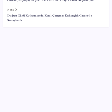
Özlem Çerçioğlu’na Şok: AK Parti’nin Adayı Olarak Seçilemiyor
Next
Doğum Günü Kutlamasında Kanlı Çatışma: Kıskançlık Cinayetle
Sonuçlandı
SON YAZILAR
Antarktika’da ökaryot canlıların izlerine rastladı
BBVA Research tarih işaret etti: Merkez Bankası ne
zaman faiz indirecek?
TEKNOFEST Mavi Vatan 2026 Gölcük’te Kapılarını