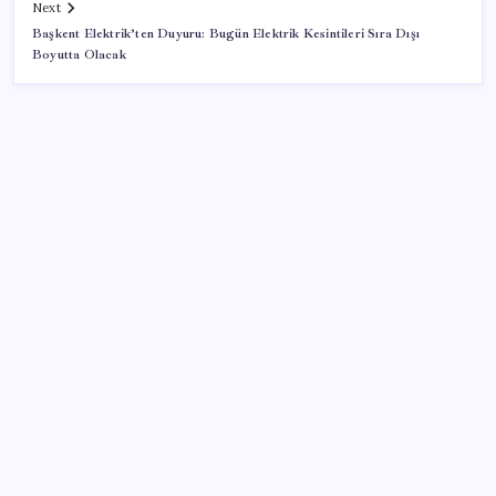
Next
Başkent Elektrik’ten Duyuru: Bugün Elektrik Kesintileri Sıra Dışı
Boyutta Olacak
SON YAZILAR
Vergi ve SGK borçlarında yapılandırma fırsatı: Son
başvuru tarihi belli oldu
Ücretsiz ChatGPT Kullanıcılarına Müjde: Sınırsız
Sohbet ve GPT-5.6 Geldi
Antarktika’da ökaryot canlıların izlerine rastladı