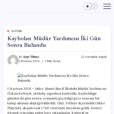
Skip
to
content
EĞITIM
Kaybolan Müdür Yardımcısı İki Gün
Sonra Bulundu
Kaybolan
By
Ayşe Yılmaz
yorumlar kapalı
Müdür
1 Haziran 2026
1 Min Read
Yardımcısı
İki
Gün
Sonra
Bulundu
için
1 Haziran 2026 – İnlice Ahmet Nazif İlkokulu Müdür Yardımcısı
Özkan Kırbıyık, yürüyüş yaparken kayboldu. Kaybolduğu
günden iki gün sonra, ormanda geçirdiği gece sonrası bir
kamp alanına ulaştığı bildirildi. Olay, Fethiye ilçesindeki İnlice
Plajı’nda, akşam saat 17.00 civarında meydana geldi. Denize
girmek için plaja gelen bazı vatandaşlar, Kırbıyık’ın