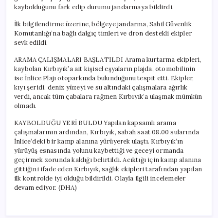
kaybolduğunu fark edip durumu jandarmaya bildirdi.
İlk bilgilendirme üzerine, bölgeye jandarma, Sahil Güvenlik
Komutanlığı’na bağlı dalgıç timleri ve dron destekli ekipler
sevk edildi.
ARAMA ÇALIŞMALARI BAŞLATILDI Arama kurtarma ekipleri,
kaybolan Kırbıyık’a ait kişisel eşyaların plajda, otomobilinin
ise İnlice Plajı otoparkında bulunduğunu tespit etti. Ekipler,
kıyı şeridi, deniz yüzeyi ve su altındaki çalışmalara ağırlık
verdi, ancak tüm çabalara rağmen Kırbıyık’a ulaşmak mümkün
olmadı.
KAYBOLDUĞU YERİ BULDU Yapılan kapsamlı arama
çalışmalarının ardından, Kırbıyık, sabah saat 08.00 sularında
İnlice’deki bir kamp alanına yürüyerek ulaştı. Kırbıyık’ın
yürüyüş esnasında yolunu kaybettiği ve geceyi ormanda
geçirmek zorunda kaldığı belirtildi. Acıktığı için kamp alanına
gittiğini ifade eden Kırbıyık, sağlık ekipleri tarafından yapılan
ilk kontrolde iyi olduğu bildirildi. Olayla ilgili incelemeler
devam ediyor. (DHA)