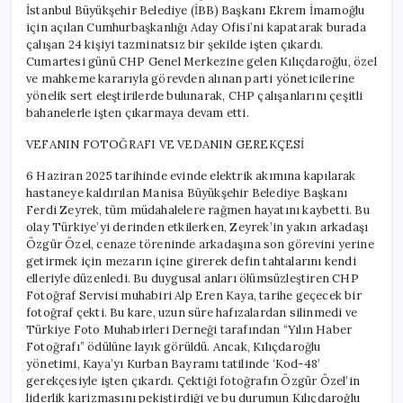
İstanbul Büyükşehir Belediye (İBB) Başkanı Ekrem İmamoğlu
için açılan Cumhurbaşkanlığı Aday Ofisi’ni kapatarak burada
çalışan 24 kişiyi tazminatsız bir şekilde işten çıkardı.
Cumartesi günü CHP Genel Merkezine gelen Kılıçdaroğlu, özel
ve mahkeme kararıyla görevden alınan parti yöneticilerine
yönelik sert eleştirilerde bulunarak, CHP çalışanlarını çeşitli
bahanelerle işten çıkarmaya devam etti.
VEFANIN FOTOĞRAFI VE VEDANIN GEREKÇESİ
6 Haziran 2025 tarihinde evinde elektrik akımına kapılarak
hastaneye kaldırılan Manisa Büyükşehir Belediye Başkanı
Ferdi Zeyrek, tüm müdahalelere rağmen hayatını kaybetti. Bu
olay Türkiye’yi derinden etkilerken, Zeyrek’in yakın arkadaşı
Özgür Özel, cenaze töreninde arkadaşına son görevini yerine
getirmek için mezarın içine girerek defin tahtalarını kendi
elleriyle düzenledi. Bu duygusal anları ölümsüzleştiren CHP
Fotoğraf Servisi muhabiri Alp Eren Kaya, tarihe geçecek bir
fotoğraf çekti. Bu kare, uzun süre hafızalardan silinmedi ve
Türkiye Foto Muhabirleri Derneği tarafından “Yılın Haber
Fotoğrafı” ödülüne layık görüldü. Ancak, Kılıçdaroğlu
yönetimi, Kaya’yı Kurban Bayramı tatilinde ‘Kod-48’
gerekçesiyle işten çıkardı. Çektiği fotoğrafın Özgür Özel’in
liderlik karizmasını pekiştirdiği ve bu durumun Kılıçdaroğlu