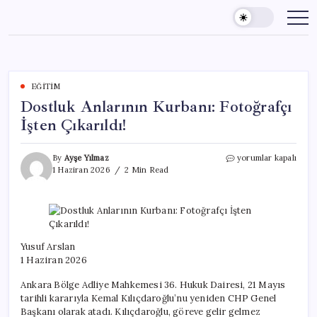
Skip
to
content
EĞITIM
Dostluk Anlarının Kurbanı: Fotoğrafçı
İşten Çıkarıldı!
Dostluk
By
Ayşe Yılmaz
yorumlar kapalı
Anlarının
1 Haziran 2026
2 Min Read
Kurbanı:
Fotoğrafçı
İşten
Çıkarıldı!
için
Yusuf Arslan
1 Haziran 2026
Ankara Bölge Adliye Mahkemesi 36. Hukuk Dairesi, 21 Mayıs
tarihli kararıyla Kemal Kılıçdaroğlu’nu yeniden CHP Genel
Başkanı olarak atadı. Kılıçdaroğlu, göreve gelir gelmez