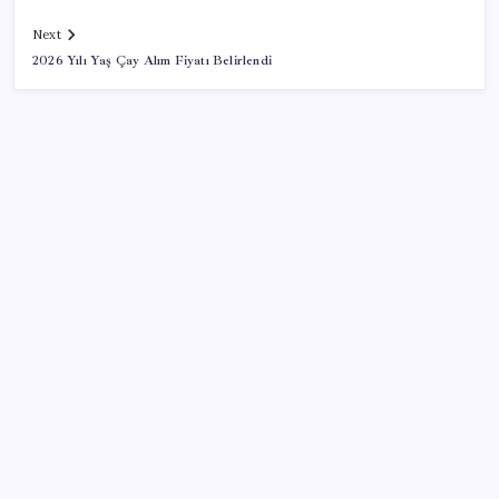
Next
2026 Yılı Yaş Çay Alım Fiyatı Belirlendi
SON YAZILAR
Sürekli maddi sorun yaşayan insanların beyni daha
çabuk yaşlanabiliyor: ‘Beyin de yoruluyor’
Airbnb, ürün geliştirme süreçlerinde yapay zekayı
kullanıyor
ABD, İran bağlantılı kripto para borsasına yaptırım
uyguladı