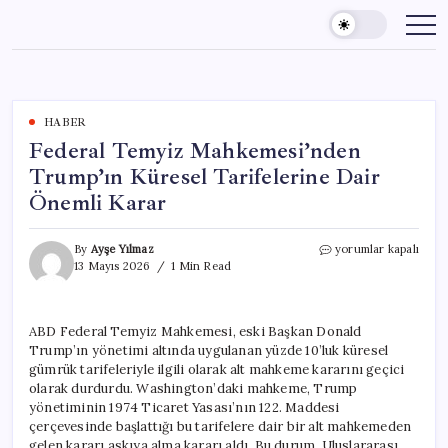
Skip
to
content
HABER
Federal Temyiz Mahkemesi’nden
Trump’ın Küresel Tarifelerine Dair
Önemli Karar
Federal
By
Ayşe Yılmaz
yorumlar kapalı
Temyiz
13 Mayıs 2026
1 Min Read
Mahkemesi’nden
Trump’ın
Küresel
ABD Federal Temyiz Mahkemesi, eski Başkan Donald
Tarifelerine
Trump’ın yönetimi altında uygulanan yüzde 10’luk küresel
Dair
Önemli
gümrük tarifeleriyle ilgili olarak alt mahkeme kararını geçici
Karar
olarak durdurdu. Washington’daki mahkeme, Trump
için
yönetiminin 1974 Ticaret Yasası’nın 122. Maddesi
çerçevesinde başlattığı bu tarifelere dair bir alt mahkemeden
gelen kararı askıya alma kararı aldı. Bu durum, Uluslararası