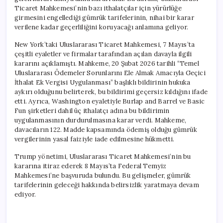
Ticaret Mahkemesi’nin bazı ithalatçılar için yürürlüğe
girmesini engellediği gümrük tarifelerinin, nihai bir karar
verilene kadar geçerliliğini koruyacağı anlamına geliyor.
New York’taki Uluslararası Ticaret Mahkemesi, 7 Mayıs’ta
çeşitli eyaletler ve firmalar tarafından açılan davayla ilgili
kararını açıklamıştı. Mahkeme, 20 Şubat 2026 tarihli “Temel
Uluslararası Ödemeler Sorunlarını Ele Almak Amacıyla Geçici
İthalat Ek Vergisi Uygulanması” başlıklı bildirinin hukuka
aykırı olduğunu belirterek, bu bildirimi geçersiz kıldığını ifade
etti. Ayrıca, Washington eyaletiyle Burlap and Barrel ve Basic
Fun şirketleri dahil üç ithalatçı adına bu bildirimin
uygulanmasının durdurulmasına karar verdi. Mahkeme,
davacıların 122. Madde kapsamında ödemiş olduğu gümrük
vergilerinin yasal faiziyle iade edilmesine hükmetti.
Trump yönetimi, Uluslararası Ticaret Mahkemesi’nin bu
kararına itiraz ederek 8 Mayıs’ta Federal Temyiz
Mahkemesi’ne başvuruda bulundu. Bu gelişmeler, gümrük
tarifelerinin geleceği hakkında belirsizlik yaratmaya devam
ediyor.