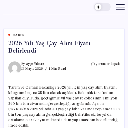
Skip
to
content
HABER
2026 Yılı Yaş Çay Alım Fiyatı
Belirlendi
2026
By
Ayşe Yılmaz
yorumlar kapalı
Yılı
13 Mayıs 2026
1 Min Read
Yaş
Çay
Alım
Tarım ve Orman Bakanlığı, 2026 yılı için yaş çay alım fiyatını
Fiyatı
kilogram başına 35 lira olarak açıkladı. Bakanlık tarafından
Belirlendi
için
yapılan duyuruda, geçtiğimiz yıl yaş çay rekoltesinin 1 milyon
340 bin ton civarında gerçekleştiği vurgulandı. Ayrıca,
ÇAYKUR’un 2025 yılında 49 yaş çay fabrikasında toplamda 823
bin ton yaş çay alımı gerçekleştirdiği belirtilerek, bu yıl da
ortalama olarak aynı miktarda alım yapılmasının hedeflendiği
ifade edildi.