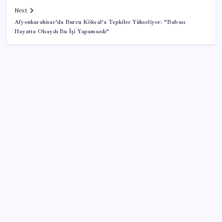
Next
Afyonkarahisar’da Burcu Köksal’a Tepkiler Yükseliyor: “Babası
Hayatta Olsaydı Bu İşi Yapamazdı”
SON YAZILAR
Antarktika’da ökaryot canlıların izlerine rastladı
BBVA Research tarih işaret etti: Merkez Bankası ne
zaman faiz indirecek?
TEKNOFEST Mavi Vatan 2026 Gölcük’te Kapılarını
Açıyor: Yerli Deniz Teknolojileri Sahneye Çıkıyor