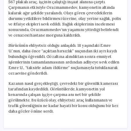
567 plakalı araç, işçinin çalıştığı inşaat alanına çarptı.
Çarpmanın etkisiyle Orazmammedov, kamyonetin altında
kalarak ağır şekilde yaralandı. Olayı gören çevredekilerin
durumu yetkililere bildirmesi üzerine, olay yerine sağlık, polis
ve itfaiye ekipleri sevk edildi. Sağlık ekiplerinin incelemesi
sonucunda, Orazmammedov’un yaşamını yitirdiği belirlendi
ve cenazesi hastane morguna kaldırıldı.
Sürücünün ehliyetsiz olduğu anlaşıldı. 18 yaşındaki Emre
U.’nun, daha önce “açıktan hırsızlık” suçundan iki ayrı kaydı
bulunduğu öğrenildi. Gözaltına alındıktan sonra emniyet
işlemlerinin tamamlanmasının ardından adliyeye sevk edilen
Emre U., “taksirle adam öldürme” suçlamasıyla tutuklanarak
cezaevine gönderildi.
Kazanın nasıl gerçekleştiği, çevredeki bir güvenlik kamerası
tarafından kaydedildi. Görüntülerde, kamyonetin yol
kenarında çalışan işçiye çarpma anı net bir şekilde
görülmekte. Bu üzücü olay, ehliyetsiz araç kullanmanın ve
trafik güvenliğinin ne kadar hayati bir konu olduğunu bir kez
daha gözler önüne serdi.