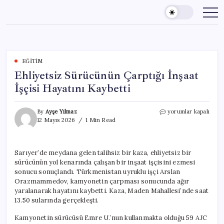
Skip
to
content
EĞITIM
Ehliyetsiz Sürücünün Çarptığı İnşaat
İşçisi Hayatını Kaybetti
Ehliyetsiz
By
Ayşe Yılmaz
yorumlar kapalı
Sürücünün
12 Mayıs 2026
1 Min Read
Çarptığı
İnşaat
İşçisi
Sarıyer’de meydana gelen talihsiz bir kaza, ehliyetsiz bir
Hayatını
sürücünün yol kenarında çalışan bir inşaat işçisini ezmesi
Kaybetti
için
sonucu sonuçlandı. Türkmenistan uyruklu işçi Arslan
Orazmammedov, kamyonetin çarpması sonucunda ağır
yaralanarak hayatını kaybetti. Kaza, Maden Mahallesi’nde saat
13.50 sularında gerçekleşti.
Kamyonetin sürücüsü Emre U.’nun kullanmakta olduğu 59 AJC