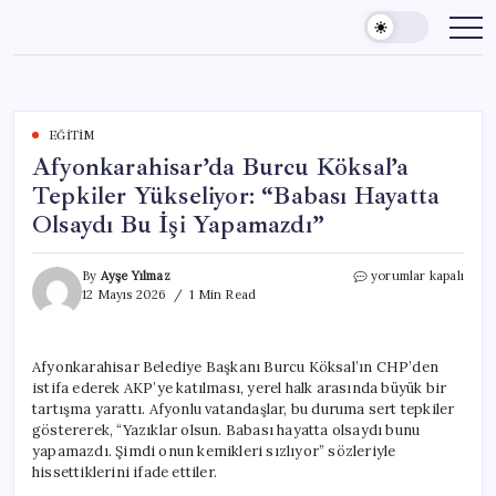
Skip
to
content
EĞITIM
Afyonkarahisar’da Burcu Köksal’a
Tepkiler Yükseliyor: “Babası Hayatta
Olsaydı Bu İşi Yapamazdı”
Afyonkarahisar’da
By
Ayşe Yılmaz
yorumlar kapalı
Burcu
12 Mayıs 2026
1 Min Read
Köksal’a
Tepkiler
Yükseliyor:
Afyonkarahisar Belediye Başkanı Burcu Köksal’ın CHP’den
“Babası
istifa ederek AKP’ye katılması, yerel halk arasında büyük bir
Hayatta
Olsaydı
tartışma yarattı. Afyonlu vatandaşlar, bu duruma sert tepkiler
Bu
göstererek, “Yazıklar olsun. Babası hayatta olsaydı bunu
İşi
yapamazdı. Şimdi onun kemikleri sızlıyor” sözleriyle
Yapamazdı”
hissettiklerini ifade ettiler.
için