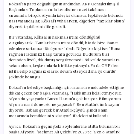
Köksal’ın parti değişikliğinin ardından, AKP Genişletilmiş İl
Başkanları Toplantısı’nda kendisine rozet takılması
sırasında, birçok Afyonlu izleyici olumsuz tepkilerde bulundu.
Bazı vatandaşlar, Köksal’ı yuhalarken, diğerleri “Yazıklar olsun”
diyerek tepkilerini dile getirdi.
Bir vatandaş, Köksal’ın halkına sırtını döndüğünü
vurgulayarak, “Bunlar bize sırtını döndü, biz de bize ihanet
edenlere sırtımızı dönüyoruz” dedi. Diğer bir kişi ise, “Buna
rağmen irademizi karşı tarafa götürdü. Bu durum bizi
derinden üzdü, dik duruş sergileyemedi. Silivri’de yatanlara
selam olsun, keşke onlarla birlikte yatsaydı. Ya da CHP’den
istifa edip bağımsız olarak devam etseydi daha iyi olurdu”
şeklinde konuştu.
Köksal’ın belediye başkanlığı için uzun süre mücadele ettiğine
dikkat çeken bir başka vatandaş, “Hakkımızı helal etmiyoruz.
Afyon’da yaşayanlar Burcu Hanım’a çok kızıyor. Bilmiyorum
Afyon’a nasıl dönecek, ne yapacak? ‘Ben Atatürk’ün kızıyım’
diyordu. Babası gerçek bir Atatürkçüydü, şimdi onun
mezarında kemiklerini sızlatıyor” ifadelerini kullandı.
Ayrıca, Köksal’ın geçmişteki söylemlerine atıfta bulunan bir
başka Afyonlu, “Mehmet Ali Çelebi’ye 2023’te, ‘Sen o Atatürk