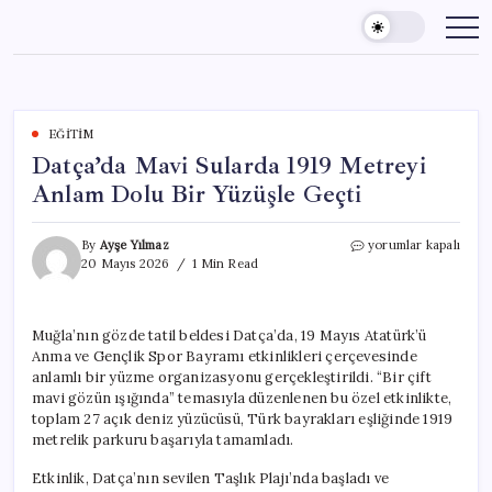
Skip
to
content
EĞITIM
Datça’da Mavi Sularda 1919 Metreyi
Anlam Dolu Bir Yüzüşle Geçti
Datça’da
By
Ayşe Yılmaz
yorumlar kapalı
Mavi
20 Mayıs 2026
1 Min Read
Sularda
1919
Metreyi
Muğla’nın gözde tatil beldesi Datça’da, 19 Mayıs Atatürk’ü
Anlam
Anma ve Gençlik Spor Bayramı etkinlikleri çerçevesinde
Dolu
Bir
anlamlı bir yüzme organizasyonu gerçekleştirildi. “Bir çift
Yüzüşle
mavi gözün ışığında” temasıyla düzenlenen bu özel etkinlikte,
Geçti
toplam 27 açık deniz yüzücüsü, Türk bayrakları eşliğinde 1919
için
metrelik parkuru başarıyla tamamladı.
Etkinlik, Datça’nın sevilen Taşlık Plajı’nda başladı ve