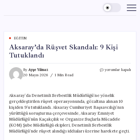
Skip
to
content
EĞITIM
Aksaray’da Rüşvet Skandalı: 9 Kişi
Tutuklandı
Aksaray’da
By
Ayşe Yılmaz
yorumlar kapalı
Rüşvet
20 Mayıs 2026
1 Min Read
Skandalı:
9
Kişi
Aksaray’da Denetimli Serbestlik Müdürlüğü’ne yönelik
Tutuklandı
gerçekleştirilen rüşvet operasyonunda, gözaltına alınan 10
için
kişiden 9’u tutuklandı. Aksaray Cumhuriyet Başsavcılığı’nın
yürüttüğü soruşturma çerçevesinde, Aksaray Emniyet
Müdürlüğü’nün Kaçakçılık ve Organize Suçlarla Mücadele
(KOM) Şube Müdürlüğü ekipleri, Denetimli Serbestlik
Müdürlüğü’nde rüşvet alındığı iddiaları üzerine harekete geçti.