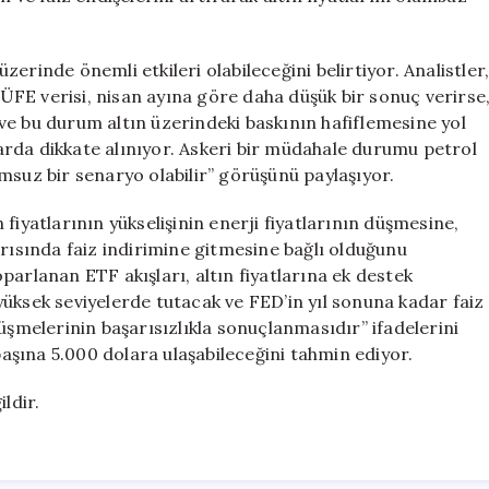
üzerinde önemli etkileri olabileceğini belirtiyor. Analistler
FE verisi, nisan ayına göre daha düşük bir sonuç verirse
r ve bu durum altın üzerindeki baskının hafiflemesine yol
alarda dikkate alınıyor. Askeri bir müdahale durumu petrol
lumsuz bir senaryo olabilir” görüşünü paylaşıyor.
fiyatlarının yükselişinin enerji fiyatlarının düşmesine,
arısında faiz indirimine gitmesine bağlı olduğunu
parlanan ETF akışları, altın fiyatlarına ek destek
ı yüksek seviyelerde tutacak ve FED’in yıl sonuna kadar faiz
üşmelerinin başarısızlıkla sonuçlanmasıdır” ifadelerini
 başına 5.000 dolara ulaşabileceğini tahmin ediyor.
ldir.