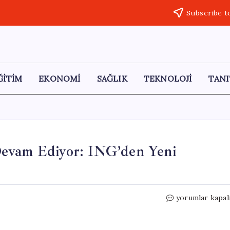
Subscribe t
ĞİTİM
EKONOMİ
SAĞLIK
TEKNOLOJİ
TANI
k Devam Ediyor: ING’den Yeni
Altın
yorumlar kapal
Fiyatları
İçin
Belirsizlik