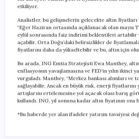
etkiliyor.
Analistler, bu gelişmelerin gelecekte altın fiyatları 
“Eğer Haziran ortasında açıklanacak olan mayıs TÜ
eylül sonrasında faiz indirimi beklentileri artabili
açabilir. Orta Doğu’daki belirsizlikler de fiyatlam
fiyatlarını daha da yükseltebilir ve bu, altın için o
Bu arada, ING Emtia Stratejisti Ewa Manthey, altın 
enflasyonun yavaşlamasına ve FED’in yılın ikinci y
vurguladı. Manthey, “Merkez bankası alımları ve to
sağlayabilir. Ancak en büyük risk, enerji fiyatların
artışlarını ertelemesine yol açacak olası barış gör
kullandı. ING, yıl sonuna kadar altın fiyatının ons
*Bu haberde yer alan ifadeler yatırım tavsiyesi deği