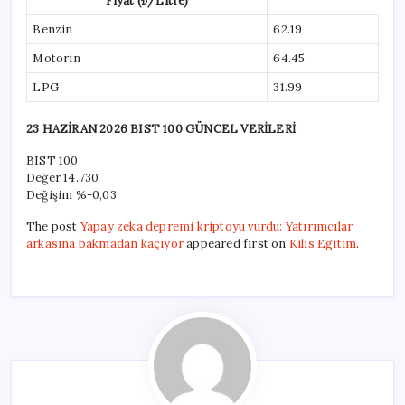
Fiyat (₺/Litre)
Benzin
62.19
Motorin
64.45
LPG
31.99
23 HAZİRAN 2026 BIST 100 GÜNCEL VERİLERİ
BIST 100
Değer
14.730
Değişim
%-0,03
The post
Yapay zeka depremi kriptoyu vurdu: Yatırımcılar
arkasına bakmadan kaçıyor
appeared first on
Kilis Egitim
.