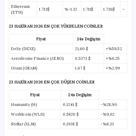
Ethereum
1.713$
%-1.32
1.711$
1.736$
–
(ETH)
23 HAZİRAN 2026 EN ÇOK YÜKSELEN COİNLER
Fiyat
24s Değişim
DeXe (DEXE)
21,60 $
+%59,52
Aerodrome Finance (AERO)
0,5373 $
+%6,25
Gram (GRAM)
1,67 $
+%2,99
23 HAZİRAN 2026 EN ÇOK DÜŞEN COİNLER
Fiyat
24s Değişim
Humanity (H)
0,1241 $
-%28,90
Worldcoin (WLD)
0,5820 $
-%9,02
Stellar (XLM)
0,1938 $
-%8,33