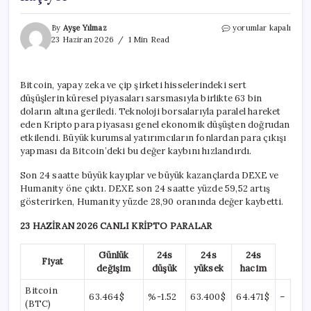
Yapay
By
Ayşe Yılmaz
yorumlar kapalı
zeka
23 Haziran 2026
1 Min Read
depremi
kriptoyu
vurdu:
Bitcoin, yapay zeka ve çip şirketi hisselerindeki sert
Yatırımcılar
düşüşlerin küresel piyasaları sarsmasıyla birlikte 63 bin
arkasına
bakmadan
doların altına geriledi. Teknoloji borsalarıyla paralel hareket
kaçıyor
eden Kripto para piyasası genel ekonomik düşüşten doğrudan
için
etkilendi. Büyük kurumsal yatırımcıların fonlardan para çıkışı
yapması da Bitcoin’deki bu değer kaybını hızlandırdı.
Son 24 saatte büyük kayıplar ve büyük kazançlarda DEXE ve
Humanity öne çıktı. DEXE son 24 saatte yüzde 59,52 artış
gösterirken, Humanity yüzde 28,90 oranında değer kaybetti.
23 HAZİRAN 2026 CANLI KRİPTO PARALAR
Günlük
24s
24s
24s
Fiyat
değişim
düşük
yüksek
hacim
Bitcoin
63.464$
%-1.52
63.400$
64.471$
–
(BTC)