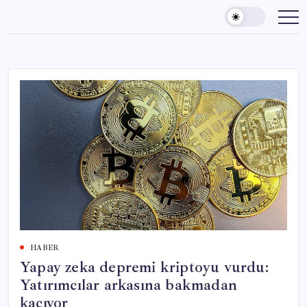
Skip
to
content
HABER
Yapay zeka depremi kriptoyu vurdu:
Yatırımcılar arkasına bakmadan
kaçıyor