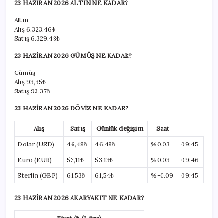
23 HAZİRAN 2026 ALTIN NE KADAR?
Altın
Alış
6.323,46₺
Satış
6.329,48₺
23 HAZİRAN 2026 GÜMÜŞ NE KADAR?
Gümüş
Alış
93,35₺
Satış
93,37₺
23 HAZİRAN 2026 DÖVİZ NE KADAR?
Alış
Satış
Günlük değişim
Saat
Dolar (USD)
46,48₺
46,48₺
%0.03
09:45
Euro (EUR)
53,11₺
53,13₺
%0.03
09:46
Sterlin (GBP)
61,53₺
61,54₺
%-0.09
09:45
23 HAZİRAN 2026 AKARYAKIT NE KADAR?