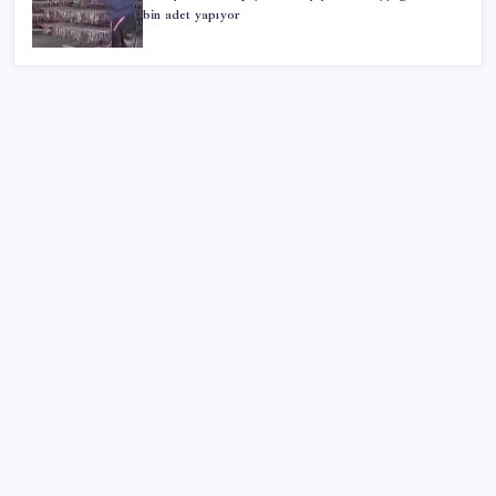
bin adet yapıyor
SON YAZILAR
Antarktika’da ökaryot canlıların izlerine rastladı
BBVA Research tarih işaret etti: Merkez Bankası ne
zaman faiz indirecek?
TEKNOFEST Mavi Vatan 2026 Gölcük’te Kapılarını
Açıyor: Yerli Deniz Teknolojileri Sahneye Çıkıyor
Yüzünüz sık sık kızarıyorsa dikkat! Rozasea