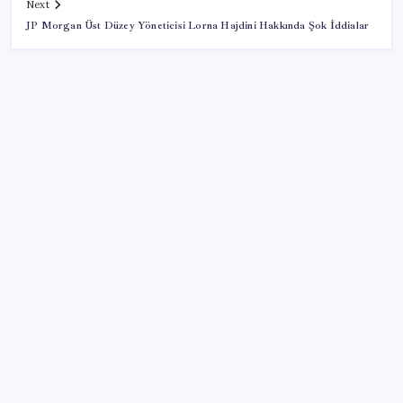
Next
JP Morgan Üst Düzey Yöneticisi Lorna Hajdini Hakkında Şok İddialar
SON YAZILAR
2026 AÖL 3. Dönem sınav sonuçları ne zaman
açıklanacak? Açık Öğretim Lisesi sınav sonuçları
nasıl ve nereden öğrenilir?
OpenAI’ın İlk Cihazı için Fiyat ve Tasarım Belli Oldu
2026 YÖKDİL/2 ne zaman, saat kaçta? YÖKDİL/2
sınavı kaç dakika, kaç soru?