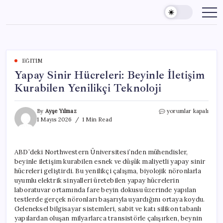
Skip
to
content
EĞITIM
Yapay Sinir Hücreleri: Beyinle İletişim
Kurabilen Yenilikçi Teknoloji
Yapay
By
Ayşe Yılmaz
yorumlar kapalı
Sinir
1 Mayıs 2026
1 Min Read
Hücreleri:
Beyinle
İletişim
ABD’deki Northwestern Üniversitesi’nden mühendisler,
Kurabilen
beyinle iletişim kurabilen esnek ve düşük maliyetli yapay sinir
Yenilikçi
Teknoloji
hücreleri geliştirdi. Bu yenilikçi çalışma, biyolojik nöronlarla
için
uyumlu elektrik sinyalleri üretebilen yapay hücrelerin
laboratuvar ortamında fare beyin dokusu üzerinde yapılan
testlerde gerçek nöronları başarıyla uyardığını ortaya koydu.
Geleneksel bilgisayar sistemleri, sabit ve katı silikon tabanlı
yapılardan oluşan milyarlarca transistörle çalışırken, beynin