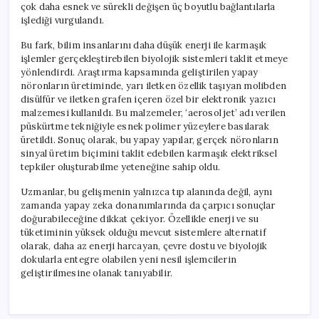
çok daha esnek ve sürekli değişen üç boyutlu bağlantılarla
işlediği vurgulandı.
Bu fark, bilim insanlarını daha düşük enerji ile karmaşık
işlemler gerçekleştirebilen biyolojik sistemleri taklit etmeye
yönlendirdi. Araştırma kapsamında geliştirilen yapay
nöronların üretiminde, yarı iletken özellik taşıyan molibden
disülfür ve iletken grafen içeren özel bir elektronik yazıcı
malzemesi kullanıldı. Bu malzemeler, ‘aerosol jet’ adı verilen
püskürtme tekniğiyle esnek polimer yüzeylere basılarak
üretildi. Sonuç olarak, bu yapay yapılar, gerçek nöronların
sinyal üretim biçimini taklit edebilen karmaşık elektriksel
tepkiler oluşturabilme yeteneğine sahip oldu.
Uzmanlar, bu gelişmenin yalnızca tıp alanında değil, aynı
zamanda yapay zeka donanımlarında da çarpıcı sonuçlar
doğurabileceğine dikkat çekiyor. Özellikle enerji ve su
tüketiminin yüksek olduğu mevcut sistemlere alternatif
olarak, daha az enerji harcayan, çevre dostu ve biyolojik
dokularla entegre olabilen yeni nesil işlemcilerin
geliştirilmesine olanak tanıyabilir.