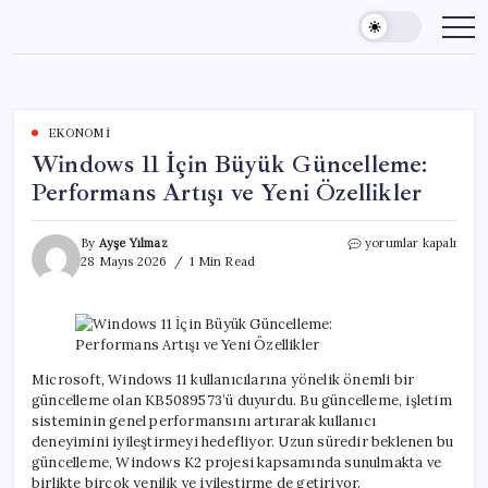
Skip
to
content
EKONOMI
Windows 11 İçin Büyük Güncelleme:
Performans Artışı ve Yeni Özellikler
Windows
By
Ayşe Yılmaz
yorumlar kapalı
11
28 Mayıs 2026
1 Min Read
İçin
Büyük
Güncelleme:
Performans
Artışı
ve
Microsoft, Windows 11 kullanıcılarına yönelik önemli bir
Yeni
güncelleme olan KB5089573’ü duyurdu. Bu güncelleme, işletim
Özellikler
sisteminin genel performansını artırarak kullanıcı
için
deneyimini iyileştirmeyi hedefliyor. Uzun süredir beklenen bu
güncelleme, Windows K2 projesi kapsamında sunulmakta ve
birlikte birçok yenilik ve iyileştirme de getiriyor.