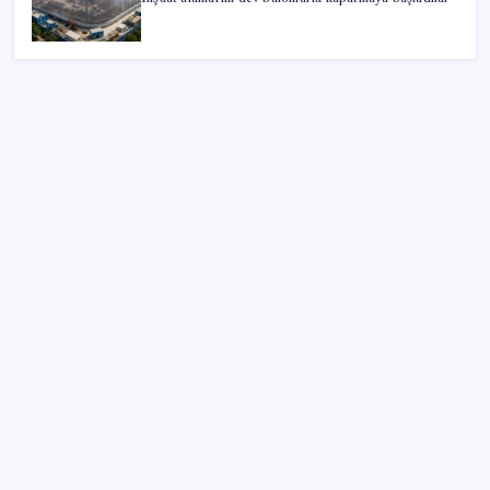
SON YAZILAR
Antarktika’da ökaryot canlıların izlerine rastladı
BBVA Research tarih işaret etti: Merkez Bankası ne
zaman faiz indirecek?
TEKNOFEST Mavi Vatan 2026 Gölcük’te Kapılarını
Açıyor: Yerli Deniz Teknolojileri Sahneye Çıkıyor
Yüzünüz sık sık kızarıyorsa dikkat! Rozasea