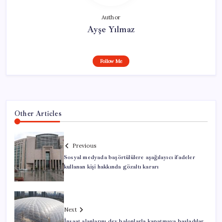
Author
Ayşe Yılmaz
Follow Me
Other Articles
Previous
Sosyal medyada başörtülülere aşağılayıcı ifadeler
kullanan kişi hakkında gözaltı kararı
Next
İnşaat alanlarını dev balonlarla kapatmaya başladılar