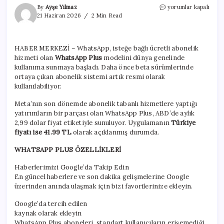
WhatsApp
By
Ayşe Yılmaz
yorumlar kapalı
ücretli
21 Haziran 2026
2 Min Read
aboneliğe
geçti:
WhatsApp
HABER MERKEZİ – WhatsApp, isteğe bağlı ücretli abonelik
Plus
hizmeti olan
WhatsApp Plus
modelini dünya genelinde
özellikleri
ve
kullanıma sunmaya başladı. Daha önce beta sürümlerinde
fiyatı
ortaya çıkan abonelik sistemi artık resmi olarak
için
kullanılabiliyor.
Meta’nın son dönemde abonelik tabanlı hizmetlere yaptığı
yatırımların bir parçası olan WhatsApp Plus, ABD’de aylık
2,99 dolar fiyat etiketiyle sunuluyor. Uygulamanın
Türkiye
fiyatı ise 41.99 TL
olarak açıklanmış durumda.
WHATSAPP PLUS ÖZELLİKLERİ
Haberlerimizi Google’da Takip Edin
En güncel haberlere ve son dakika gelişmelerine Google
üzerinden anında ulaşmak için bizi favorilerinize ekleyin.
Google’da tercih edilen
kaynak olarak ekleyin
WhatsApp Plus aboneleri, standart kullanıcıların erişemediği