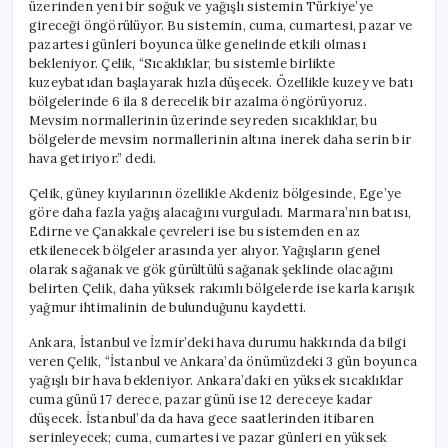
üzerinden yeni bir soğuk ve yağışlı sistemin Türkiye’ye
gireceği öngörülüyor. Bu sistemin, cuma, cumartesi, pazar ve
pazartesi günleri boyunca ülke genelinde etkili olması
bekleniyor. Çelik, “Sıcaklıklar, bu sistemle birlikte
kuzeybatıdan başlayarak hızla düşecek. Özellikle kuzey ve batı
bölgelerinde 6 ila 8 derecelik bir azalma öngörüyoruz.
Mevsim normallerinin üzerinde seyreden sıcaklıklar, bu
bölgelerde mevsim normallerinin altına inerek daha serin bir
hava getiriyor.” dedi.
Çelik, güney kıyılarının özellikle Akdeniz bölgesinde, Ege’ye
göre daha fazla yağış alacağını vurguladı. Marmara’nın batısı,
Edirne ve Çanakkale çevreleri ise bu sistemden en az
etkilenecek bölgeler arasında yer alıyor. Yağışların genel
olarak sağanak ve gök gürültülü sağanak şeklinde olacağını
belirten Çelik, daha yüksek rakımlı bölgelerde ise karla karışık
yağmur ihtimalinin de bulunduğunu kaydetti.
Ankara, İstanbul ve İzmir’deki hava durumu hakkında da bilgi
veren Çelik, “İstanbul ve Ankara’da önümüzdeki 3 gün boyunca
yağışlı bir hava bekleniyor. Ankara’daki en yüksek sıcaklıklar
cuma günü 17 derece, pazar günü ise 12 dereceye kadar
düşecek. İstanbul’da da hava gece saatlerinden itibaren
serinleyecek; cuma, cumartesi ve pazar günleri en yüksek