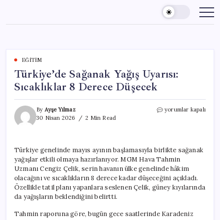
Skip
to
content
EĞITIM
Türkiye’de Sağanak Yağış Uyarısı:
Sıcaklıklar 8 Derece Düşecek
Türkiye’de
By
Ayşe Yılmaz
yorumlar kapalı
Sağanak
30 Nisan 2026
2 Min Read
Yağış
Uyarısı:
Sıcaklıklar
Türkiye genelinde mayıs ayının başlamasıyla birlikte sağanak
8
yağışlar etkili olmaya hazırlanıyor. MGM Hava Tahmin
Derece
Düşecek
Uzmanı Cengiz Çelik, serin havanın ülke genelinde hâkim
için
olacağını ve sıcaklıkların 8 derece kadar düşeceğini açıkladı.
Özellikle tatil planı yapanlara seslenen Çelik, güney kıyılarında
da yağışların beklendiğini belirtti.
Tahmin raporuna göre, bugün gece saatlerinde Karadeniz