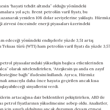
Salladı:
esin “hayati tehdit altında” olduğu yönündeki
“Ateşkes
malara yol açtı. Brent petrolün varil fiyatı, bu
Hayati
azanarak yeniden 108 dolar seviyelerine yaklaştı. Hürmü
Tehdit
 zirvesi öncesinde enerji piyasaları üzerindeki
Altında”
için
vam edeceği yönündeki endişelerle yüzde 3,51 artış
 Teksas türü (WTI) ham petrolün varil fiyatı da yüzde 3,5
 petrol piyasalarındaki yükselişin başlıca etkenlerinden
alca” olarak nitelendirirken, “Ateşkesin şu anda en zayıf
esteğine bağlı” ifadesini kullandı. Ayrıca, Hürmüz
lamak amacıyla daha önce hayata geçirilen ancak kısa
layabileceği sinyallerini verdi.
klerin artacağına dair beklentileri pekiştirirken, ABD ile
sı petrol fiyatlarının yükselmesine sebep oldu. Analistler,
 an için sınırlı olduğunu ancak durumun devam etmesi