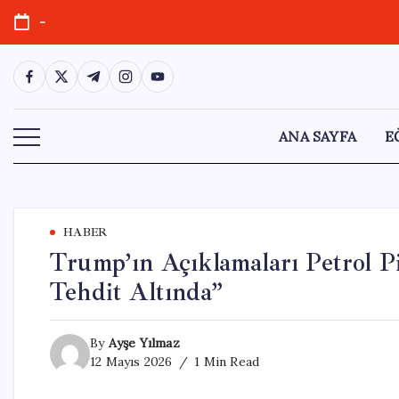
Skip
-
to
content
https://www.facebook.com/
https://twitter.com/
https://t.me/
https://www.instagram.com/
https://youtube.com/
ANA SAYFA
E
HABER
Trump’ın Açıklamaları Petrol Pi
Tehdit Altında”
By
Ayşe Yılmaz
12 Mayıs 2026
1 Min Read