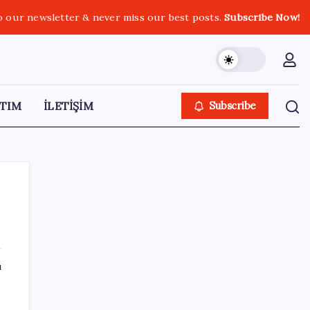
o our newsletter & never miss our best posts.
Subscribe Now!
TIM
İLETİŞİM
Subscribe
SON YAZILAR
ı
Sürekli maddi sorun yaşayan insanların
beyni daha çabuk yaşlanabiliyor: ‘Beyin de