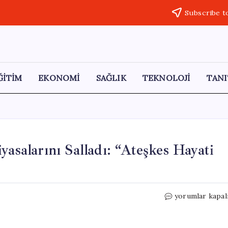
Subscribe t
ĞİTİM
EKONOMİ
SAĞLIK
TEKNOLOJİ
TANI
yasalarını Salladı: “Ateşkes Hayati
Trump’ın
yorumlar kapal
Açıklamaları
Petrol
Piyasalarını