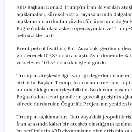
ABD Başkanı Donald Trump’ın İran ile varılan ateşk
açıklamaları, küresel petrol piyasalarında dalgalan
açıklamanın ardından yüzde 3’ün üzerinde değer k
Boğazı’ndaki olası askeri operasyonlar ve Trump-Şi
belirsizlikler arttı.
Brent petrol fiyatları, Batı Asya’daki gerilimin de
göstererek 107,87 dolara ulaştı. Aynı dönemde Batı
yükselerek 101,57 dolardan işlem gördü.
Trump’ın ateşkesle ilgili yaptığı değerlendirmeler,
biri oldu. Başkan Trump, İran’ın son önerisini “apt
anında olduğunu söyleyebilirim. Bu durum, yaşam d
Boğazı’ndan ticari gemilerin güvenli geçişini sağ
sürede durdurulan Özgürlük Projesi’nin yeniden baş
Trump’ın açıklamaları, Batı Asya’daki jeopolitik ris
İran arasında kalıcı bir ateşkes olasılığının azalma
bu gerilimlerin ABD ekonomisine olan etkisinin şu