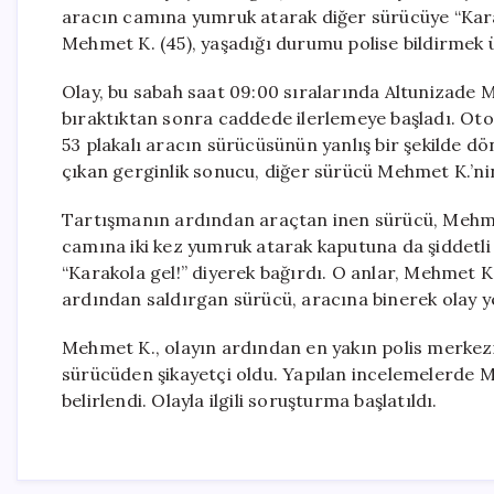
aracın camına yumruk atarak diğer sürücüye “Karak
Mehmet K. (45), yaşadığı durumu polise bildirmek ü
Olay, bu sabah saat 09:00 sıralarında Altunizade 
bıraktıktan sonra caddede ilerlemeye başladı. O
53 plakalı aracın sürücüsünün yanlış bir şekilde d
çıkan gerginlik sonucu, diğer sürücü Mehmet K.’ni
Tartışmanın ardından araçtan inen sürücü, Mehme
camına iki kez yumruk atarak kaputuna da şiddetli
“Karakola gel!” diyerek bağırdı. O anlar, Mehmet K
ardından saldırgan sürücü, aracına binerek olay y
Mehmet K., olayın ardından en yakın polis merkez
sürücüden şikayetçi oldu. Yapılan incelemelerde 
belirlendi. Olayla ilgili soruşturma başlatıldı.