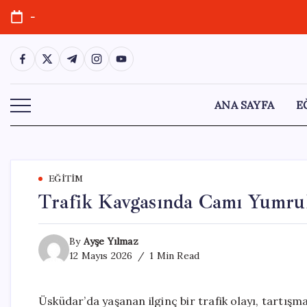
Skip
-
to
content
https://www.facebook.com/
https://twitter.com/
https://t.me/
https://www.instagram.com/
https://youtube.com/
ANA SAYFA
E
EĞITIM
Trafik Kavgasında Camı Yumruk
By
Ayşe Yılmaz
12 Mayıs 2026
1 Min Read
Üsküdar’da yaşanan ilginç bir trafik olayı, tartış