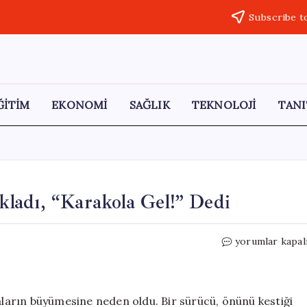
Subscribe t
ĞİTİM
EKONOMİ
SAĞLIK
TEKNOLOJİ
TANI
ladı, “Karakola Gel!” Dedi
Trafik
yorumlar kapal
Kavgasında
Camı
Yumrukladı,
“Karakola
maların büyümesine neden oldu. Bir sürücü, önünü kestiği