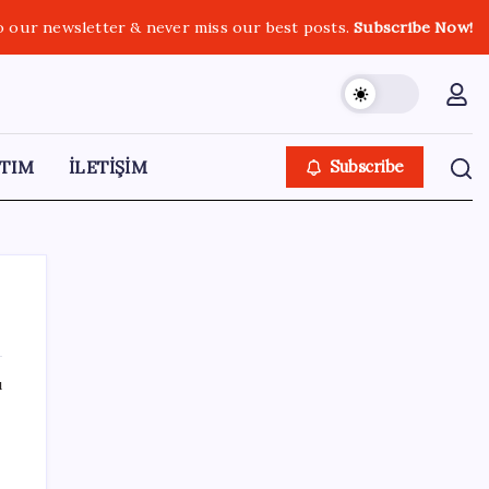
o our newsletter & never miss our best posts.
Subscribe Now!
TIM
İLETİŞİM
Subscribe
ı
SON YAZILAR
Antarktika’da ökaryot canlıların izlerine
rastladı