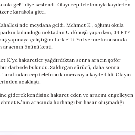
Gel!”
ola gel!” diye seslendi. Olayı cep telefonuyla kaydeden
Dedi
zere karakola gitti.
için
Mahallesi’nde meydana geldi. Mehmet K., oğlunu okula
toparkın bulunduğu noktadan U dönüşü yaparken, 34 ETY
önüş yapmaya çalıştığını fark etti. Yol verme konusunda
n aracının önünü kesti.
t K.’ye hakaretler yağdırdıktan sonra aracın şoför
 bir darbede bulundu. Saldırgan sürücü, daha sonra
. tarafından cep telefonu kamerasıyla kaydedildi. Olayın
erinden uzaklaştı.
ine giderek kendisine hakaret eden ve aracını engelleyen
Mehmet K.’nın aracında herhangi bir hasar oluşmadığı