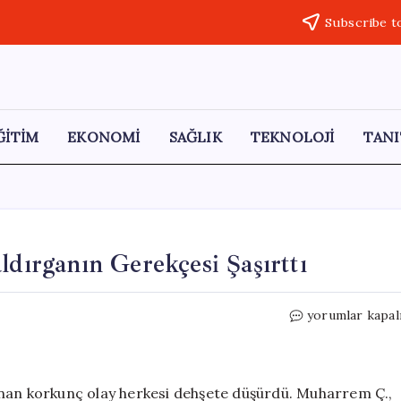
Subscribe t
ĞİTİM
EKONOMİ
SAĞLIK
TEKNOLOJİ
TANI
ldırganın Gerekçesi Şaşırttı
Tanımadığı
yorumlar kapal
Kişiyi
Bıçaklayan
Saldırganın
Gerekçesi
anan korkunç olay herkesi dehşete düşürdü. Muharrem Ç.,