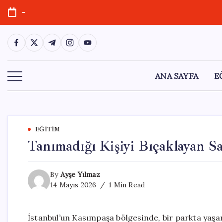
Skip
-
to
content
https://www.facebook.com/
https://twitter.com/
https://t.me/
https://www.instagram.com/
https://youtube.com/
ANA SAYFA
E
EĞITIM
Tanımadığı Kişiyi Bıçaklayan Sa
By
Ayşe Yılmaz
14 Mayıs 2026
1 Min Read
İstanbul’un Kasımpaşa bölgesinde, bir parkta yaş