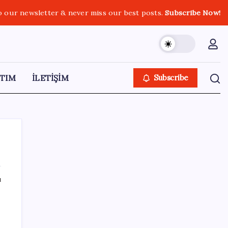
o our newsletter & never miss our best posts.
Subscribe Now!
TIM
İLETİŞİM
Subscribe
ı
SON YAZILAR
Antarktika’da ökaryot canlıların izlerine
rastladı