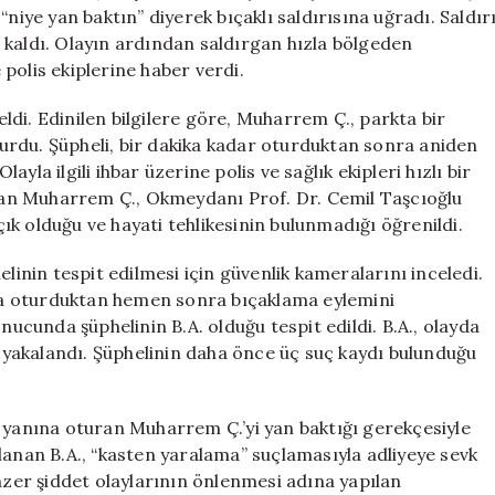
Şaşırttı
niye yan baktın” diyerek bıçaklı saldırısına uğradı. Saldır
için
 kaldı. Olayın ardından saldırgan hızla bölgeden
polis ekiplerine haber verdi.
di. Edinilen bilgilere göre, Muharrem Ç., parkta bir
oturdu. Şüpheli, bir dakika kadar oturduktan sonra aniden
la ilgili ihbar üzerine polis ve sağlık ekipleri hızlı bir
ından Muharrem Ç., Okmeydanı Prof. Dr. Cemil Taşcıoğlu
açık olduğu ve hayati tehlikesinin bulunmadığı öğrenildi.
linin tespit edilmesi için güvenlik kameralarını inceledi.
a oturduktan hemen sonra bıçaklama eylemini
nucunda şüphelinin B.A. olduğu tespit edildi. B.A., olayda
de yakalandı. Şüphelinin daha önce üç suç kaydı bulunduğu
a yanına oturan Muharrem Ç.’yi yan baktığı gerekçesiyle
lanan B.A., “kasten yaralama” suçlamasıyla adliyeye sevk
enzer şiddet olaylarının önlenmesi adına yapılan