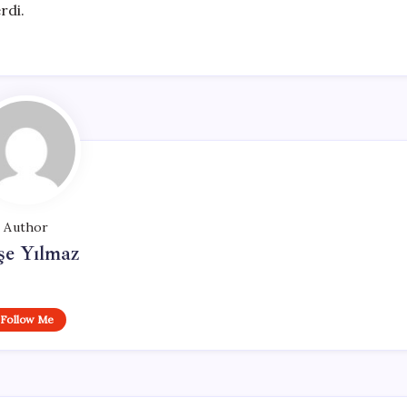
rdi.
Author
şe Yılmaz
Follow Me