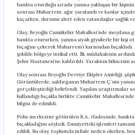
bankta oturduğu sırada yanına yaklaşan bir kişinin “
sonrası Muharrem, ağır yaralandı ve kanlar içinde
kaçarken, durumu alert eden vatandaşlar sağlık ve 
Olay, Beyoğlu Camiikebir Mahallesi’nde meydana gel
bankta otururken, yanına siyah giysilerle bir kişi 
bıçağını çekerek Muharrem’i karnından bıçakladı. Olay
şekilde bölgeye intikal etti. İlk müdahalenin ard
Şehir Hastanesi’ne kaldırıldı. Yaralının bilincinin 
Olay sonrası Beyoğlu Devriye Ekipler Amirliği, şüphe
Görüntülerde, saldırganın Muharrem Ç.’nin yanın
gerçekleştirdiği belirlendi. Yapılan araştırmalar so
kullandığı bıçakla birlikte Camiikebir Mahallesi’n
bilgisi de edinildi.
Polis merkezine götürülen B.A., ifadesinde, bankt
bıçakladığını söyledi. Emniyetteki işlemleri tamam
edildi. Bu olay, toplumda infiale neden olurken, b