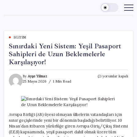
Skip
to
content
EĞITIM
Sınırdaki Yeni Sistem: Yeşil Pasaport
Sahipleri de Uzun Beklemelerle
Karşılaşıyor!
Sınırdaki
By
Ayşe Yılmaz
yorumlar kapalı
Yeni
25 Mayıs 2026
1 Min Read
Sistem:
Yeşil
Pasaport
Sahipleri
de
Uzun
Avrupa Birliği (AB) üyesi olmayan ülkelerin vatandaşları için
Beklemelerle
sınır geçişlerinde yeni bir dönemin başladığı belirtiliyor. 10
Karşılaşıyor!
Nisan’dan itibaren yürürlüğe giren Avrupa Giriş/Çıkış Sistemi
için
(EES) kapsamında, yeşil pasaport dahil olmak üzere tüm