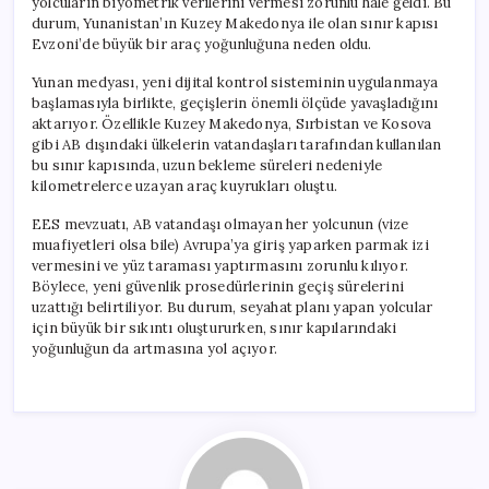
yolcuların biyometrik verilerini vermesi zorunlu hale geldi. Bu
durum, Yunanistan’ın Kuzey Makedonya ile olan sınır kapısı
Evzoni’de büyük bir araç yoğunluğuna neden oldu.
Yunan medyası, yeni dijital kontrol sisteminin uygulanmaya
başlamasıyla birlikte, geçişlerin önemli ölçüde yavaşladığını
aktarıyor. Özellikle Kuzey Makedonya, Sırbistan ve Kosova
gibi AB dışındaki ülkelerin vatandaşları tarafından kullanılan
bu sınır kapısında, uzun bekleme süreleri nedeniyle
kilometrelerce uzayan araç kuyrukları oluştu.
EES mevzuatı, AB vatandaşı olmayan her yolcunun (vize
muafiyetleri olsa bile) Avrupa’ya giriş yaparken parmak izi
vermesini ve yüz taraması yaptırmasını zorunlu kılıyor.
Böylece, yeni güvenlik prosedürlerinin geçiş sürelerini
uzattığı belirtiliyor. Bu durum, seyahat planı yapan yolcular
için büyük bir sıkıntı oluştururken, sınır kapılarındaki
yoğunluğun da artmasına yol açıyor.