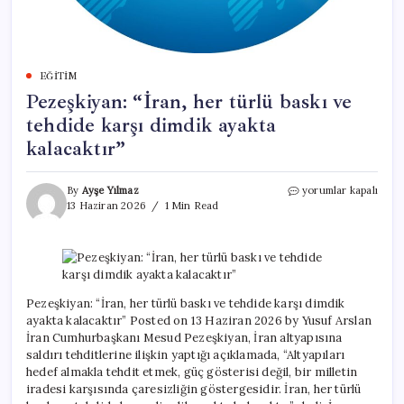
EĞITIM
Pezeşkiyan: “İran, her türlü baskı ve
tehdide karşı dimdik ayakta
kalacaktır”
Pezeşkiyan:
By
Ayşe Yılmaz
yorumlar kapalı
“İran,
13 Haziran 2026
1 Min Read
her
türlü
baskı
ve
tehdide
karşı
Pezeşkiyan: “İran, her türlü baskı ve tehdide karşı dimdik
dimdik
ayakta kalacaktır” Posted on 13 Haziran 2026 by Yusuf Arslan
ayakta
İran Cumhurbaşkanı Mesud Pezeşkiyan, İran altyapısına
kalacaktır”
saldırı tehditlerine ilişkin yaptığı açıklamada, “Altyapıları
için
hedef almakla tehdit etmek, güç gösterisi değil, bir milletin
iradesi karşısında çaresizliğin göstergesidir. İran, her türlü