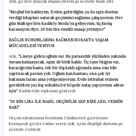
Atik, gözleri dolarak düşüncelerini şu sözlerle ifade etti:
“Meçhul bir haldeyim. Evden getirdiğim ya da eşin dostun
verdiği kitapları satarak geçimimi sağlama çalışıyorum. Her
gün Maltepe’den Kadıköy Moda’ya geliyorum, üç kuruş
kazanayım diye. 20 bin lira emekli maaşı yetmiyor”
SAĞLIK SORUNLARINA RAĞMEN SOKAKTA YAŞAM
MÜCADELESİ VERİYOR
Atik,
“Liseye giden oğlum var. Bu parasızlık yüzünden yakında
yuvam kalmayacak, eşim de bitik halde. Üç tane fıtığım var,
karaciğerim hasta, tek bir diş kaldı ağzımda ama onu bile
yaptıracak param yok. Oğlum kan hastası, ona çok iyi
bakmam lazım ama yetişemiyorum. Evde istirahat etmem
gerekirken yaz kış sokakta bir köşede satış yapıyorum ailem
için”
ifadeleriyle tepkisini gösterdi.
“20 BİN LİRA İLE NASIL GEÇİNİLİR AKP BİZE AKIL VERSİN
BARİ”
Geçim sıkıntısının boyutunu Cumhuriyet gazetesine
konuşarak gözler önüne seren Atik, içine düştüğü durumu şu
sözlerle özetledi: