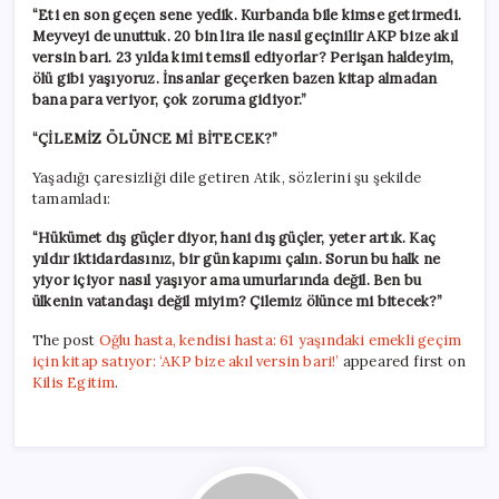
“Eti en son geçen sene yedik. Kurbanda bile kimse getirmedi.
Meyveyi de unuttuk. 20 bin lira ile nasıl geçinilir AKP bize akıl
versin bari. 23 yılda kimi temsil ediyorlar? Perişan haldeyim,
ölü gibi yaşıyoruz. İnsanlar geçerken bazen kitap almadan
bana para veriyor, çok zoruma gidiyor.”
“ÇİLEMİZ ÖLÜNCE Mİ BİTECEK?”
Yaşadığı çaresizliği dile getiren Atik, sözlerini şu şekilde
tamamladı:
“Hükümet dış güçler diyor, hani dış güçler, yeter artık. Kaç
yıldır iktidardasınız, bir gün kapımı çalın. Sorun bu halk ne
yiyor içiyor nasıl yaşıyor ama umurlarında değil. Ben bu
ülkenin vatandaşı değil miyim? Çilemiz ölünce mi bitecek?”
The post
Oğlu hasta, kendisi hasta: 61 yaşındaki emekli geçim
için kitap satıyor: ‘AKP bize akıl versin bari!’
appeared first on
Kilis Egitim
.