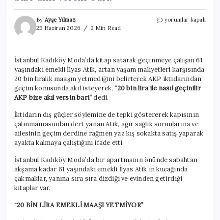
Oğlu
By
Ayşe Yılmaz
yorumlar kapalı
hasta,
25 Haziran 2026
2 Min Read
kendisi
hasta:
61
İstanbul Kadıköy Moda’da kitap satarak geçinmeye çalışan 61
yaşındaki
yaşındaki emekli İlyas Atik, artan yaşam maliyetleri karşısında
emekli
geçim
20 bin liralık maaşın yetmediğini belirterek AKP iktidarından
için
geçim konusunda akıl isteyerek,
“20 bin lira ile nasıl geçinilir
kitap
AKP bize akıl versin bari”
dedi.
satıyor:
‘AKP
İktidarın dış güçler söylemine de tepki göstererek kapısının
bize
çalınmamasından dert yanan Atik, ağır sağlık sorunlarına ve
akıl
ailesinin geçim derdine rağmen yaz kış sokakta satış yaparak
versin
ayakta kalmaya çalıştığını ifade etti.
bari!’
için
İstanbul Kadıköy Moda’da bir apartmanın önünde sabahtan
akşama kadar 61 yaşındaki emekli İlyas Atik’in kucağında
çakmaklar, yanına sıra sıra dizdiği ve evinden getirdiği
kitaplar var.
“20 BİN LİRA EMEKLİ MAAŞI YETMİYOR”