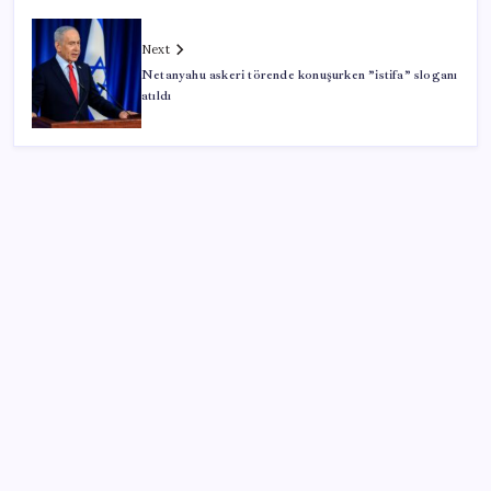
Next
Netanyahu askeri törende konuşurken ”istifa” sloganı
atıldı
SON YAZILAR
Sürekli maddi sorun yaşayan insanların beyni daha
çabuk yaşlanabiliyor: ‘Beyin de yoruluyor’
Airbnb, ürün geliştirme süreçlerinde yapay zekayı