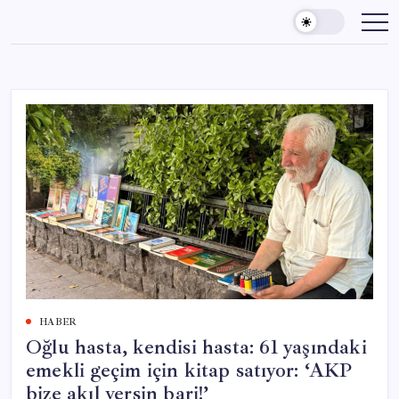
Skip
to
content
HABER
Oğlu hasta, kendisi hasta: 61 yaşındaki
emekli geçim için kitap satıyor: ‘AKP
bize akıl versin bari!’