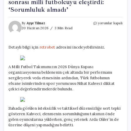
sonrası milli futbolcuyu eleştirdi:
‘Sorumluluk almadı’
Nihat
By
Ayşe Yılmaz
yorumlar kapalı
Kahveci
20 Haziran 2026
3 Min Read
Dünya
Kupası’na
veda
Detaylı bilgi için
retrobet
adresini inceleyebilirsiniz.
sonrası
milli
futbolcuyu
eleştirdi:
A Milli Futbol Takımımızın 2026 Dünya Kupası
‘Sorumluluk
organizasyonuna beklenenin çok altında bir performans
almadı’
sergileyerek veda etmesinin ardından, Türk futbolunun
için
efsane isimlerinden spor yorumcusu Nihat Kahveci dikkat
çekici değerlendirmelerde bulundu.
Sahada görülen isteksizlik ve taktiksel düzensizliğe sert tepki
gösteren Kahveci, elenmenin sorumluluğunu takımın önde
gelen oyuncularına yüklerken, genç yetenek Arda Güler’in de
üzerine düşeni yapmadığını belirtti.