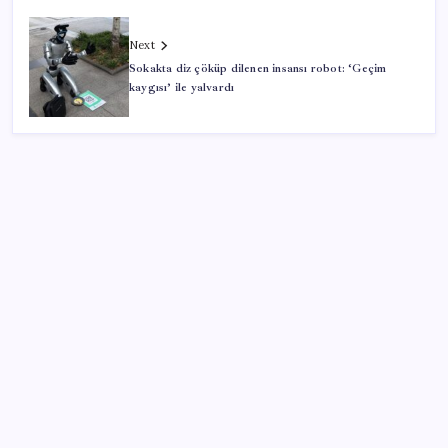
Next
Sokakta diz çöküp dilenen insansı robot: ‘Geçim
kaygısı’ ile yalvardı
SON YAZILAR
2026 AÖL 3. Dönem sınav sonuçları ne zaman
açıklanacak? Açık Öğretim Lisesi sınav sonuçları
nasıl ve nereden öğrenilir?