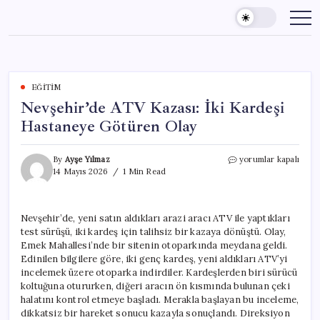
Skip
to
content
EĞITIM
Nevşehir’de ATV Kazası: İki Kardeşi
Hastaneye Götüren Olay
Nevşehir’de
By
Ayşe Yılmaz
yorumlar kapalı
ATV
14 Mayıs 2026
1 Min Read
Kazası:
İki
Kardeşi
Nevşehir’de, yeni satın aldıkları arazi aracı ATV ile yaptıkları
Hastaneye
test sürüşü, iki kardeş için talihsiz bir kazaya dönüştü. Olay,
Götüren
Olay
Emek Mahallesi’nde bir sitenin otoparkında meydana geldi.
için
Edinilen bilgilere göre, iki genç kardeş, yeni aldıkları ATV’yi
incelemek üzere otoparka indirdiler. Kardeşlerden biri sürücü
koltuğuna otururken, diğeri aracın ön kısmında bulunan çeki
halatını kontrol etmeye başladı. Merakla başlayan bu inceleme,
dikkatsiz bir hareket sonucu kazayla sonuçlandı. Direksiyon