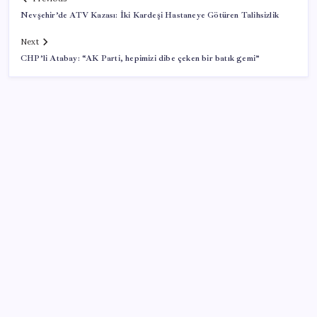
Nevşehir’de ATV Kazası: İki Kardeşi Hastaneye Götüren Talihsizlik
Next
CHP’li Atabay: “AK Parti, hepimizi dibe çeken bir batık gemi”
SON YAZILAR
Antarktika’da ökaryot canlıların izlerine rastladı
BBVA Research tarih işaret etti: Merkez Bankası ne
zaman faiz indirecek?
TEKNOFEST Mavi Vatan 2026 Gölcük’te Kapılarını