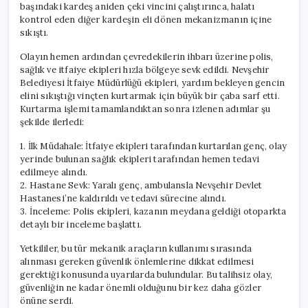
başındaki kardeş aniden çeki vincini çalıştırınca, halatı
kontrol eden diğer kardeşin eli dönen mekanizmanın içine
sıkıştı.
Olayın hemen ardından çevredekilerin ihbarı üzerine polis,
sağlık ve itfaiye ekipleri hızla bölgeye sevk edildi. Nevşehir
Belediyesi İtfaiye Müdürlüğü ekipleri, yardım bekleyen gencin
elini sıkıştığı vinçten kurtarmak için büyük bir çaba sarf etti.
Kurtarma işlemi tamamlandıktan sonra izlenen adımlar şu
şekilde ilerledi:
1. İlk Müdahale: İtfaiye ekipleri tarafından kurtarılan genç, olay
yerinde bulunan sağlık ekipleri tarafından hemen tedavi
edilmeye alındı.
2. Hastane Sevk: Yaralı genç, ambulansla Nevşehir Devlet
Hastanesi’ne kaldırıldı ve tedavi sürecine alındı.
3. İnceleme: Polis ekipleri, kazanın meydana geldiği otoparkta
detaylı bir inceleme başlattı.
Yetkililer, bu tür mekanik araçların kullanımı sırasında
alınması gereken güvenlik önlemlerine dikkat edilmesi
gerektiği konusunda uyarılarda bulundular. Bu talihsiz olay,
güvenliğin ne kadar önemli olduğunu bir kez daha gözler
önüne serdi.