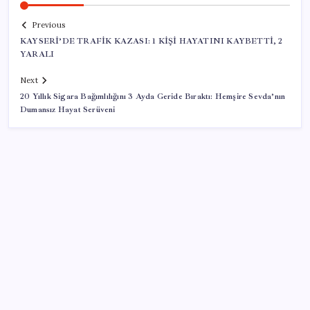
Previous
KAYSERİ’DE TRAFİK KAZASI: 1 KİŞİ HAYATINI KAYBETTİ, 2
YARALI
Next
20 Yıllık Sigara Bağımlılığını 3 Ayda Geride Bıraktı: Hemşire Sevda’nın
Dumansız Hayat Serüveni
SON YAZILAR
Ücretsiz ChatGPT Kullanıcılarına Müjde: Sınırsız
Sohbet ve GPT-5.6 Geldi