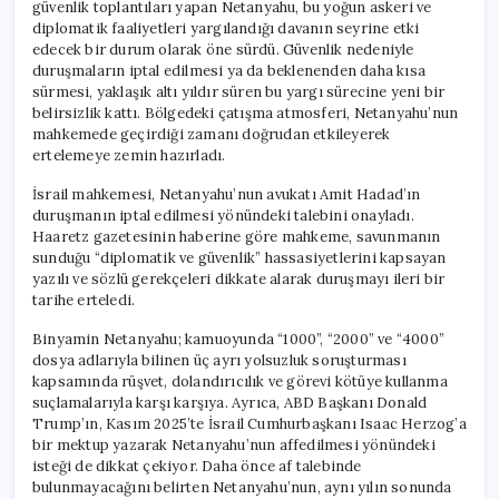
güvenlik toplantıları yapan Netanyahu, bu yoğun askeri ve
diplomatik faaliyetleri yargılandığı davanın seyrine etki
edecek bir durum olarak öne sürdü. Güvenlik nedeniyle
duruşmaların iptal edilmesi ya da beklenenden daha kısa
sürmesi, yaklaşık altı yıldır süren bu yargı sürecine yeni bir
belirsizlik kattı. Bölgedeki çatışma atmosferi, Netanyahu’nun
mahkemede geçirdiği zamanı doğrudan etkileyerek
ertelemeye zemin hazırladı.
İsrail mahkemesi, Netanyahu’nun avukatı Amit Hadad’ın
duruşmanın iptal edilmesi yönündeki talebini onayladı.
Haaretz gazetesinin haberine göre mahkeme, savunmanın
sunduğu “diplomatik ve güvenlik” hassasiyetlerini kapsayan
yazılı ve sözlü gerekçeleri dikkate alarak duruşmayı ileri bir
tarihe erteledi.
Binyamin Netanyahu; kamuoyunda “1000”, “2000” ve “4000”
dosya adlarıyla bilinen üç ayrı yolsuzluk soruşturması
kapsamında rüşvet, dolandırıcılık ve görevi kötüye kullanma
suçlamalarıyla karşı karşıya. Ayrıca, ABD Başkanı Donald
Trump’ın, Kasım 2025’te İsrail Cumhurbaşkanı Isaac Herzog’a
bir mektup yazarak Netanyahu’nun affedilmesi yönündeki
isteği de dikkat çekiyor. Daha önce af talebinde
bulunmayacağını belirten Netanyahu’nun, aynı yılın sonunda