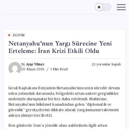
Skip
to
content
EĞITIM
Netanyahu’nun Yargı Sürecine Yeni
Erteleme: İran Krizi Etkili Oldu
Netanyahu’nun
By
Ayşe Yılmaz
yorumlar kapalı
Yargı
20 Mayıs 2026
1 Min Read
Sürecine
Yeni
Erteleme:
İsrail Başbakanı Binyamin Netanyahu’nun uzun süredir devam
İran
eden yolsuzluk davasında, bölgedeki artan askeri gerginlikler
Krizi
Etkili
nedeniyle duruşmalar bir kez daha ertelendi. Mahkeme,
Oldu
Netanyahu’nun hükümet kanadından gelen “diplomatik ve
için
güvenlik” gerekçelerini dikkate alarak yargılamanın takvimini
askıya almayı tercih etti.
Son günlerde İran’a yönelik olası saldırılarla ilgili artan