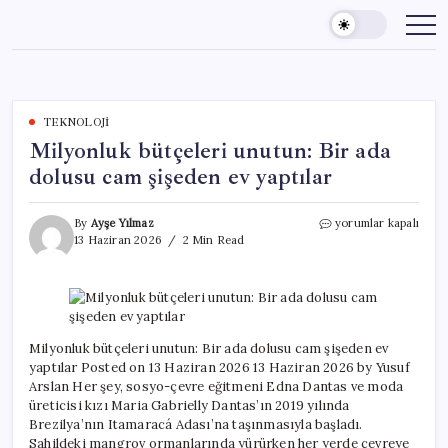
Skip
to
content
TEKNOLOJI
Milyonluk bütçeleri unutun: Bir ada
dolusu cam şişeden ev yaptılar
Milyonluk
By
Ayşe Yılmaz
yorumlar kapalı
bütçeleri
13 Haziran 2026
2 Min Read
unutun:
Bir
ada
dolusu
cam
şişeden
Milyonluk bütçeleri unutun: Bir ada dolusu cam şişeden ev
ev
yaptılar Posted on 13 Haziran 2026 13 Haziran 2026 by Yusuf
yaptılar
Arslan Her şey, sosyo-çevre eğitmeni Edna Dantas ve moda
için
üreticisi kızı Maria Gabrielly Dantas’ın 2019 yılında
Brezilya’nın Itamaracá Adası’na taşınmasıyla başladı.
Sahildeki mangrov ormanlarında yürürken her yerde çevreye