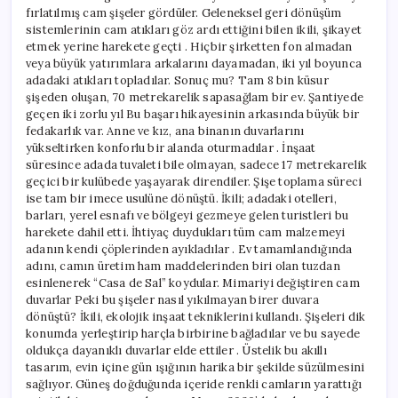
fırlatılmış cam şişeler gördüler. Geleneksel geri dönüşüm
sistemlerinin cam atıkları göz ardı ettiğini bilen ikili, şikayet
etmek yerine harekete geçti . Hiçbir şirketten fon almadan
veya büyük yatırımlara arkalarını dayamadan, iki yıl boyunca
adadaki atıkları topladılar. Sonuç mu? Tam 8 bin küsur
şişeden oluşan, 70 metrekarelik sapasağlam bir ev. Şantiyede
geçen iki zorlu yıl Bu başarı hikayesinin arkasında büyük bir
fedakarlık var. Anne ve kız, ana binanın duvarlarını
yükseltirken konforlu bir alanda oturmadılar . İnşaat
süresince adada tuvaleti bile olmayan, sadece 17 metrekarelik
geçici bir kulübede yaşayarak direndiler. Şişe toplama süreci
ise tam bir imece usulüne dönüştü. İkili; adadaki otelleri,
barları, yerel esnafı ve bölgeyi gezmeye gelen turistleri bu
harekete dahil etti. İhtiyaç duydukları tüm cam malzemeyi
adanın kendi çöplerinden ayıkladılar . Ev tamamlandığında
adını, camın üretim ham maddelerinden biri olan tuzdan
esinlenerek “Casa de Sal” koydular. Mimariyi değiştiren cam
duvarlar Peki bu şişeler nasıl yıkılmayan birer duvara
dönüştü? İkili, ekolojik inşaat tekniklerini kullandı. Şişeleri dik
konumda yerleştirip harçla birbirine bağladılar ve bu sayede
oldukça dayanıklı duvarlar elde ettiler . Üstelik bu akıllı
tasarım, evin içine gün ışığının harika bir şekilde süzülmesini
sağlıyor. Güneş doğduğunda içeride renkli camların yarattığı