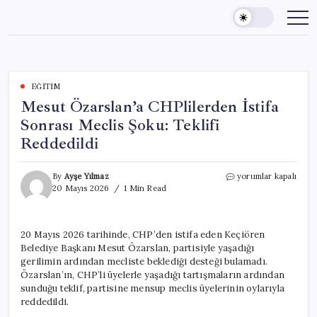
Skip
to
content
EĞITIM
Mesut Özarslan’a CHPlilerden İstifa
Sonrası Meclis Şoku: Teklifi
Reddedildi
Mesut
By
Ayşe Yılmaz
yorumlar kapalı
Özarslan’a
20 Mayıs 2026
1 Min Read
CHPlilerden
İstifa
Sonrası
20 Mayıs 2026 tarihinde, CHP’den istifa eden Keçiören
Meclis
Belediye Başkanı Mesut Özarslan, partisiyle yaşadığı
Şoku:
Teklifi
gerilimin ardından mecliste beklediği desteği bulamadı.
Reddedildi
Özarslan’ın, CHP’li üyelerle yaşadığı tartışmaların ardından
için
sunduğu teklif, partisine mensup meclis üyelerinin oylarıyla
reddedildi.