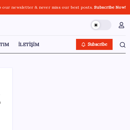
o our newsletter & never miss our best posts.
Subscribe Now!
TIM
İLETİŞİM
Subscribe
ı
SON YAZILAR
Antarktika’da ökaryot canlıların izlerine
rastladı