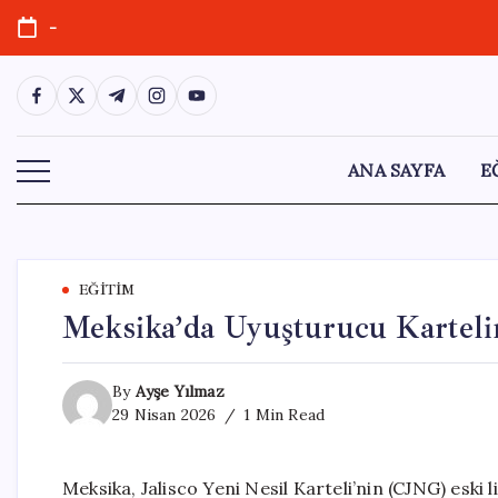
Skip
-
to
content
https://www.facebook.com/
https://twitter.com/
https://t.me/
https://www.instagram.com/
https://youtube.com/
ANA SAYFA
E
EĞITIM
Meksika’da Uyuşturucu Karteli
By
Ayşe Yılmaz
29 Nisan 2026
1 Min Read
Meksika, Jalisco Yeni Nesil Karteli’nin (CJNG) eski