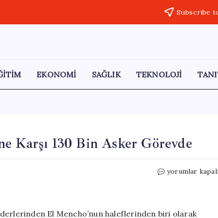
Subscribe t
ĞİTİM
EKONOMİ
SAĞLIK
TEKNOLOJİ
TANI
ne Karşı 130 Bin Asker Görevde
Meksika’da
yorumlar kapal
Uyuşturucu
Karteline
Karşı
130
 liderlerinden El Mencho’nun haleflerinden biri olarak