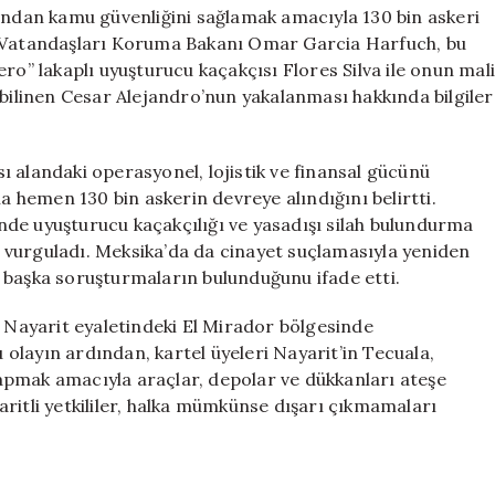
Bin
dından kamu güvenliğini sağlamak amacıyla 130 bin askeri
Asker
e Vatandaşları Koruma Bakanı Omar Garcia Harfuch, bu
Görevde
ro” lakaplı uyuşturucu kaçakçısı Flores Silva ile onun mali
için
 bilinen Cesar Alejandro’nun yakalanması hakkında bilgiler
 alandaki operasyonel, lojistik ve finansal gücünü
la hemen 130 bin askerin devreye alındığını belirtti.
i’nde uyuşturucu kaçakçılığı ve yasadışı silah bulundurma
 vurguladı. Meksika’da da cinayet suçlamasıyla yeniden
 başka soruşturmaların bulunduğunu ifade etti.
n Nayarit eyaletindeki El Mirador bölgesinde
u olayın ardından, kartel üyeleri Nayarit’in Tecuala,
apmak amacıyla araçlar, depolar ve dükkanları ateşe
ritli yetkililer, halka mümkünse dışarı çıkmamaları