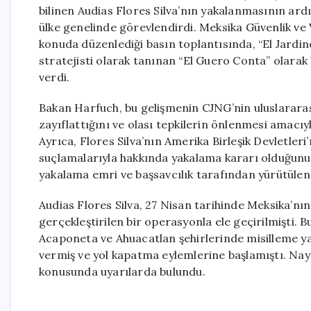
bilinen Audias Flores Silva’nın yakalanmasının ar
ülke genelinde görevlendirdi. Meksika Güvenlik v
konuda düzenlediği basın toplantısında, “El Jardine
stratejisti olarak tanınan “El Guero Conta” olarak
verdi.
Bakan Harfuch, bu gelişmenin CJNG’nin uluslararası
zayıflattığını ve olası tepkilerin önlenmesi amacıy
Ayrıca, Flores Silva’nın Amerika Birleşik Devletler
suçlamalarıyla hakkında yakalama kararı olduğunu
yakalama emri ve başsavcılık tarafından yürütülen
Audias Flores Silva, 27 Nisan tarihinde Meksika’nı
gerçekleştirilen bir operasyonla ele geçirilmişti. B
Acaponeta ve Ahuacatlan şehirlerinde misilleme y
vermiş ve yol kapatma eylemlerine başlamıştı. Naya
konusunda uyarılarda bulundu.