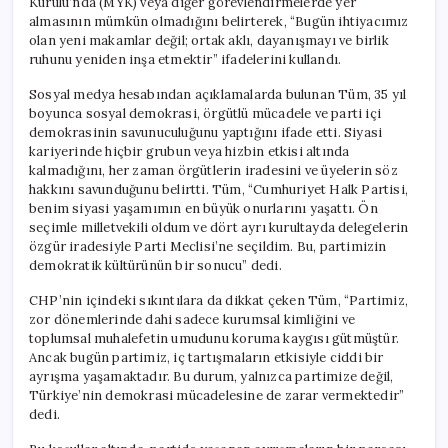
Kurulu’nda (MYK) veya diğer görevlendirmelerde yer
için
almasının mümkün olmadığını belirterek, “Bugün ihtiyacımız
olan yeni makamlar değil; ortak aklı, dayanışmayı ve birlik
ruhunu yeniden inşa etmektir” ifadelerini kullandı.
Sosyal medya hesabından açıklamalarda bulunan Tüm, 35 yıl
boyunca sosyal demokrasi, örgütlü mücadele ve parti içi
demokrasinin savunuculuğunu yaptığını ifade etti. Siyasi
kariyerinde hiçbir grubun veya hizbin etkisi altında
kalmadığını, her zaman örgütlerin iradesini ve üyelerin söz
hakkını savunduğunu belirtti. Tüm, “Cumhuriyet Halk Partisi,
benim siyasi yaşamımın en büyük onurlarını yaşattı. Ön
seçimle milletvekili oldum ve dört ayrı kurultayda delegelerin
özgür iradesiyle Parti Meclisi’ne seçildim. Bu, partimizin
demokratik kültürünün bir sonucu” dedi.
CHP’nin içindeki sıkıntılara da dikkat çeken Tüm, “Partimiz,
zor dönemlerinde dahi sadece kurumsal kimliğini ve
toplumsal muhalefetin umudunu koruma kaygısı gütmüştür.
Ancak bugün partimiz, iç tartışmaların etkisiyle ciddi bir
ayrışma yaşamaktadır. Bu durum, yalnızca partimize değil,
Türkiye’nin demokrasi mücadelesine de zarar vermektedir”
dedi.