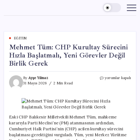
Skip
to
content
EĞITIM
Mehmet Tüm: CHP Kurultay Sürecini
Hızla Başlatmalı, Yeni Görevler Değil
Birlik Gerek
Mehmet
By
Ayşe Yılmaz
yorumlar kapalı
Tüm:
31 Mayıs 2026
2 Min Read
CHP
Kurultay
Sürecini
Hızla
Başlatmalı,
Yeni
Eski CHP Balıkesir Milletvekili Mehmet Tüm, mahkeme
Görevler
kararıyla Parti Meclisi’ne (PM) atanmasının ardından,
Değil
Cumhuriyet Halk Partisi’nin (CHP) acilen kurultay sürecini
Birlik
başlatması gerektiğini vurguladı. Tüm, yeni Merkez Yürütme
Gerek