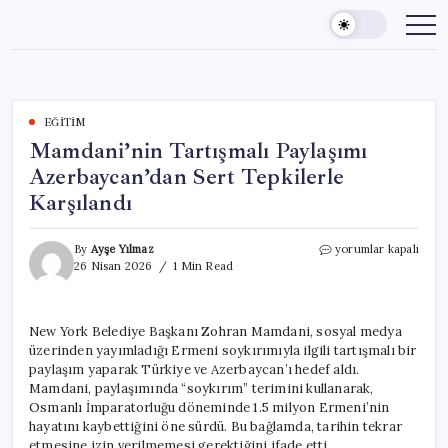
Skip
to
content
EĞITIM
Mamdani’nin Tartışmalı Paylaşımı
Azerbaycan’dan Sert Tepkilerle
Karşılandı
Mamdani’nin
By
Ayşe Yılmaz
yorumlar kapalı
Tartışmalı
26 Nisan 2026
1 Min Read
Paylaşımı
Azerbaycan’dan
Sert
New York Belediye Başkanı Zohran Mamdani, sosyal medya
Tepkilerle
üzerinden yayımladığı Ermeni soykırımıyla ilgili tartışmalı bir
Karşılandı
için
paylaşım yaparak Türkiye ve Azerbaycan’ı hedef aldı.
Mamdani, paylaşımında “soykırım” terimini kullanarak,
Osmanlı İmparatorluğu döneminde 1.5 milyon Ermeni’nin
hayatını kaybettiğini öne sürdü. Bu bağlamda, tarihin tekrar
etmesine izin verilmemesi gerektiğini ifade etti.