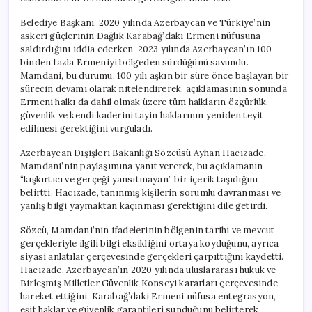
Belediye Başkanı, 2020 yılında Azerbaycan ve Türkiye’nin
askeri güçlerinin Dağlık Karabağ’daki Ermeni nüfusuna
saldırdığını iddia ederken, 2023 yılında Azerbaycan’ın 100
binden fazla Ermeniyi bölgeden sürdüğünü savundu.
Mamdani, bu durumu, 100 yılı aşkın bir süre önce başlayan bir
sürecin devamı olarak nitelendirerek, açıklamasının sonunda
Ermeni halkı da dahil olmak üzere tüm halkların özgürlük,
güvenlik ve kendi kaderini tayin haklarının yeniden teyit
edilmesi gerektiğini vurguladı.
Azerbaycan Dışişleri Bakanlığı Sözcüsü Ayhan Hacızade,
Mamdani’nin paylaşımına yanıt vererek, bu açıklamanın
“kışkırtıcı ve gerçeği yansıtmayan” bir içerik taşıdığını
belirtti. Hacızade, tanınmış kişilerin sorumlu davranması ve
yanlış bilgi yaymaktan kaçınması gerektiğini dile getirdi.
Sözcü, Mamdani’nin ifadelerinin bölgenin tarihi ve mevcut
gerçekleriyle ilgili bilgi eksikliğini ortaya koyduğunu, ayrıca
siyasi anlatılar çerçevesinde gerçekleri çarpıttığını kaydetti.
Hacızade, Azerbaycan’ın 2020 yılında uluslararası hukuk ve
Birleşmiş Milletler Güvenlik Konseyi kararları çerçevesinde
hareket ettiğini, Karabağ’daki Ermeni nüfusa entegrasyon,
eşit haklar ve güvenlik garantileri sunduğunu belirterek