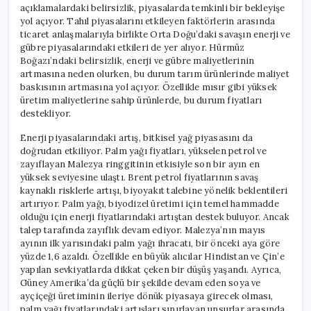
açıklamalardaki belirsizlik, piyasalarda temkinli bir bekleyişe
yol açıyor. Tahıl piyasalarını etkileyen faktörlerin arasında
ticaret anlaşmalarıyla birlikte Orta Doğu’daki savaşın enerji ve
gübre piyasalarındaki etkileri de yer alıyor. Hürmüz
Boğazı’ndaki belirsizlik, enerji ve gübre maliyetlerinin
artmasına neden olurken, bu durum tarım ürünlerinde maliyet
baskısının artmasına yol açıyor. Özellikle mısır gibi yüksek
üretim maliyetlerine sahip ürünlerde, bu durum fiyatları
destekliyor.
Enerji piyasalarındaki artış, bitkisel yağ piyasasını da
doğrudan etkiliyor. Palm yağı fiyatları, yükselen petrol ve
zayıflayan Malezya ringgitinin etkisiyle son bir ayın en
yüksek seviyesine ulaştı. Brent petrol fiyatlarının savaş
kaynaklı risklerle artışı, biyoyakıt talebine yönelik beklentileri
artırıyor. Palm yağı, biyodizel üretimi için temel hammadde
olduğu için enerji fiyatlarındaki artıştan destek buluyor. Ancak
talep tarafında zayıflık devam ediyor. Malezya’nın mayıs
ayının ilk yarısındaki palm yağı ihracatı, bir önceki aya göre
yüzde 1,6 azaldı. Özellikle en büyük alıcılar Hindistan ve Çin’e
yapılan sevkiyatlarda dikkat çeken bir düşüş yaşandı. Ayrıca,
Güney Amerika’da güçlü bir şekilde devam eden soya ve
ayçiçeği üretiminin ileriye dönük piyasaya girecek olması,
palm yağı fiyatlarındaki artışları sınırlayan unsurlar arasında