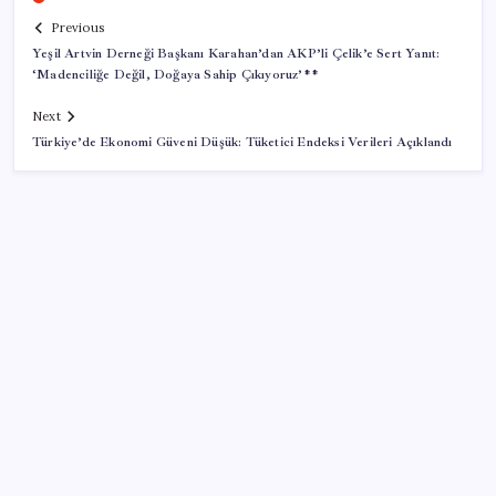
Previous
Yeşil Artvin Derneği Başkanı Karahan’dan AKP’li Çelik’e Sert Yanıt:
‘Madenciliğe Değil, Doğaya Sahip Çıkıyoruz’**
Next
Türkiye’de Ekonomi Güveni Düşük: Tüketici Endeksi Verileri Açıklandı
SON YAZILAR
Antarktika’da ökaryot canlıların izlerine rastladı
BBVA Research tarih işaret etti: Merkez Bankası ne
zaman faiz indirecek?