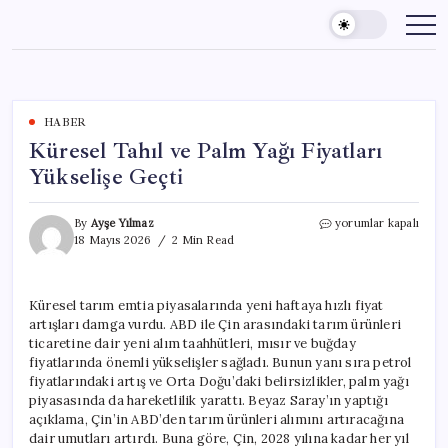
Skip
to
content
HABER
Küresel Tahıl ve Palm Yağı Fiyatları
Yükselişe Geçti
Küresel
By
Ayşe Yılmaz
yorumlar kapalı
Tahıl
18 Mayıs 2026
2 Min Read
ve
Palm
Yağı
Küresel tarım emtia piyasalarında yeni haftaya hızlı fiyat
Fiyatları
artışları damga vurdu. ABD ile Çin arasındaki tarım ürünleri
Yükselişe
Geçti
ticaretine dair yeni alım taahhütleri, mısır ve buğday
için
fiyatlarında önemli yükselişler sağladı. Bunun yanı sıra petrol
fiyatlarındaki artış ve Orta Doğu’daki belirsizlikler, palm yağı
piyasasında da hareketlilik yarattı. Beyaz Saray’ın yaptığı
açıklama, Çin’in ABD’den tarım ürünleri alımını artıracağına
dair umutları artırdı. Buna göre, Çin, 2028 yılına kadar her yıl