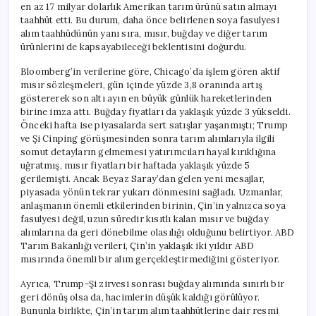
en az 17 milyar dolarlık Amerikan tarım ürünü satın almayı
taahhüt etti. Bu durum, daha önce belirlenen soya fasulyesi
alım taahhüdünün yanı sıra, mısır, buğday ve diğer tarım
ürünlerini de kapsayabileceği beklentisini doğurdu.
Bloomberg’in verilerine göre, Chicago’da işlem gören aktif
mısır sözleşmeleri, gün içinde yüzde 3,8 oranında artış
göstererek son altı ayın en büyük günlük hareketlerinden
birine imza attı. Buğday fiyatları da yaklaşık yüzde 3 yükseldi.
Önceki hafta ise piyasalarda sert satışlar yaşanmıştı; Trump
ve Şi Cinping görüşmesinden sonra tarım alımlarıyla ilgili
somut detayların gelmemesi yatırımcıları hayal kırıklığına
uğratmış, mısır fiyatları bir haftada yaklaşık yüzde 5
gerilemişti. Ancak Beyaz Saray’dan gelen yeni mesajlar,
piyasada yönün tekrar yukarı dönmesini sağladı. Uzmanlar,
anlaşmanın önemli etkilerinden birinin, Çin’in yalnızca soya
fasulyesi değil, uzun süredir kısıtlı kalan mısır ve buğday
alımlarına da geri dönebilme olasılığı olduğunu belirtiyor. ABD
Tarım Bakanlığı verileri, Çin’in yaklaşık iki yıldır ABD
mısırında önemli bir alım gerçekleştirmediğini gösteriyor.
Ayrıca, Trump-Şi zirvesi sonrası buğday alımında sınırlı bir
geri dönüş olsa da, hacimlerin düşük kaldığı görülüyor.
Bununla birlikte, Çin’in tarım alım taahhütlerine dair resmi