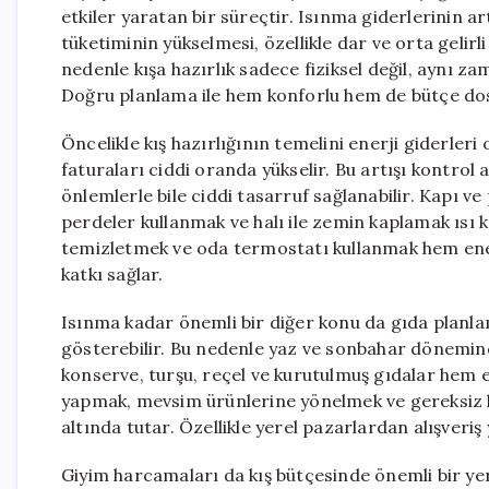
etkiler yaratan bir süreçtir. Isınma giderlerinin a
tüketiminin yükselmesi, özellikle dar ve orta gelirl
nedenle kışa hazırlık sadece fiziksel değil, aynı za
Doğru planlama ile hem konforlu hem de bütçe do
Öncelikle kış hazırlığının temelini enerji giderleri
faturaları ciddi oranda yükselir. Bu artışı kontrol 
önlemlerle bile ciddi tasarruf sağlanabilir. Kapı v
perdeler kullanmak ve halı ile zemin kaplamak ısı 
temizletmek ve oda termostatı kullanmak hem enerj
katkı sağlar.
Isınma kadar önemli bir diğer konu da gıda planlam
gösterebilir. Bu nedenle yaz ve sonbahar döneminde
konserve, turşu, reçel ve kurutulmuş gıdalar hem ek
yapmak, mevsim ürünlerine yönelmek ve gereksiz 
altında tutar. Özellikle yerel pazarlardan alışveri
Giyim harcamaları da kış bütçesinde önemli bir yer