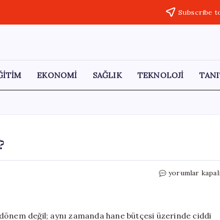
Subscribe t
ĞİTİM
EKONOMİ
SAĞLIK
TEKNOLOJİ
TANI
?
Kış
yorumlar kapal
Ayına
Nasıl
Hazırlık
Yapılır?
ir dönem değil; aynı zamanda hane bütçesi üzerinde ciddi