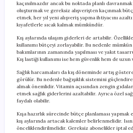
kaçınılmazdır ancak bu noktada planlı davranmak ge
oluşturmak ve gereksiz alışverişten kaçınmak bütçe
etmek, her yıl yeni alışveriş yapma ihtiyacını azalt
kıyafetlerle sıcak kalmak mümkündür.
Kış aylarında ulaşım giderleri de artabilir. Özelli
kullanımı bütçeyi zorlayabilir. Bu nedenle mümkün
bakımlarının zamanında yapılması ve yakıt tasarru
Kış lastiği kullanımı ise hem güvenlik hem de uzun
Sağlık harcamaları da kış döneminde artış gösterebi
görülür. Bu nedenle bağışıklık sistemini güçlendi
almak önemlidir. Vitamin açısından zengin gıdalar
etmek sağlık giderlerini azaltabilir. Ayrıca özel sa
faydalı olabilir.
Kışa hazırlık sürecinde bütçe planlaması yapmak en 
kış aylarında artacak kalemler belirlenmelidir. Is
önceliklendirilmelidir. Gereksiz abonelikler iptal edi