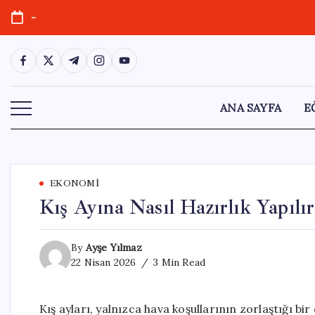
Skip
-
to
content
https://www.facebook.com/
https://twitter.com/
https://t.me/
https://www.instagram.com/
https://youtube.com/
ANA SAYFA
E
EKONOMI
Kış Ayına Nasıl Hazırlık Yapılır
By
Ayşe Yılmaz
22 Nisan 2026
3 Min Read
Kış ayları, yalnızca hava koşullarının zorlaştığı b