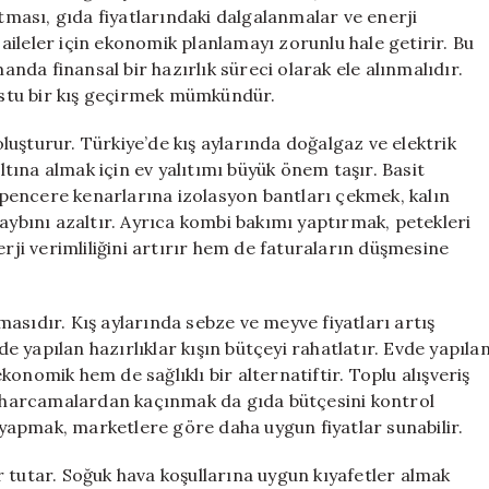
için
rtması, gıda fiyatlarındaki dalgalanmalar ve enerji
i aileler için ekonomik planlamayı zorunlu hale getirir. Bu
manda finansal bir hazırlık süreci olarak ele alınmalıdır.
stu bir kış geçirmek mümkündür.
 oluşturur. Türkiye’de kış aylarında doğalgaz ve elektrik
altına almak için ev yalıtımı büyük önem taşır. Basit
e pencere kenarlarına izolasyon bantları çekmek, kalın
kaybını azaltır. Ayrıca kombi bakımı yaptırmak, petekleri
i verimliliğini artırır hem de faturaların düşmesine
asıdır. Kış aylarında sebze ve meyve fiyatları artış
 yapılan hazırlıklar kışın bütçeyi rahatlatır. Evde yapıla
onomik hem de sağlıklı bir alternatiftir. Toplu alışveriş
harcamalardan kaçınmak da gıda bütçesini kontrol
ş yapmak, marketlere göre daha uygun fiyatlar sunabilir.
 tutar. Soğuk hava koşullarına uygun kıyafetler almak