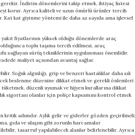
rekir. İndirim dönemlerini takip etmek, ihtiyaç listesi
yi korur. Ayrıca kaliteli ve uzun ömürlü ürünler tercih
ır. Kat kat giyinme yöntemi ile daha az sayıda ama işlevsel
kle yakıt fiyatlarının yüksek olduğu dönemlerde araç
 olduğunca toplu taşıma tercih edilmesi, araç
fu sağlayan sürüş tekniklerinin uygulanması önemlidir.
 vadede maliyet açısından avantaj sağlar.
lir. Soğuk algınlığı, grip ve benzeri hastalıklar daha sık
recek beslenme düzenine dikkat etmek ve gerekli önlemleri
 tüketmek, düzenli uyumak ve hijyen kurallarına dikkat
ğlık sigortası olanlar için poliçe kapsamını kontrol etmek
kritik adımdır. Aylık gelir ve giderler gözden geçirilmeli
ınma, gıda ve ulaşım gibi zorunlu harcamalar
lebilir, tasarruf yapılabilecek alanlar belirlenebilir. Ayrıca