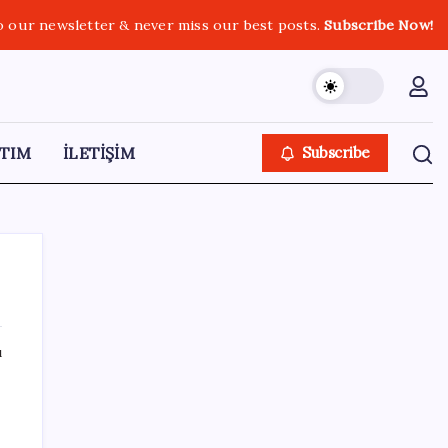
o our newsletter & never miss our best posts.
Subscribe Now!
TIM
İLETİŞİM
Subscribe
ı
SON YAZILAR
Antarktika’da ökaryot canlıların izlerine
rastladı