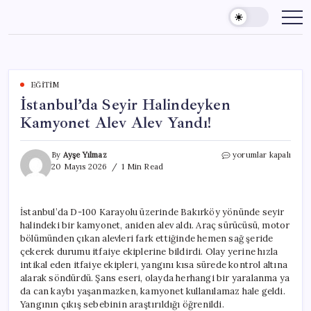
Skip
to
content
EĞITIM
İstanbul’da Seyir Halindeyken
Kamyonet Alev Alev Yandı!
İstanbul’da
By
Ayşe Yılmaz
yorumlar kapalı
Seyir
20 Mayıs 2026
1 Min Read
Halindeyken
Kamyonet
Alev
İstanbul’da D-100 Karayolu üzerinde Bakırköy yönünde seyir
Alev
halindeki bir kamyonet, aniden alev aldı. Araç sürücüsü, motor
Yandı!
için
bölümünden çıkan alevleri fark ettiğinde hemen sağ şeride
çekerek durumu itfaiye ekiplerine bildirdi. Olay yerine hızla
intikal eden itfaiye ekipleri, yangını kısa sürede kontrol altına
alarak söndürdü. Şans eseri, olayda herhangi bir yaralanma ya
da can kaybı yaşanmazken, kamyonet kullanılamaz hale geldi.
Yangının çıkış sebebinin araştırıldığı öğrenildi.