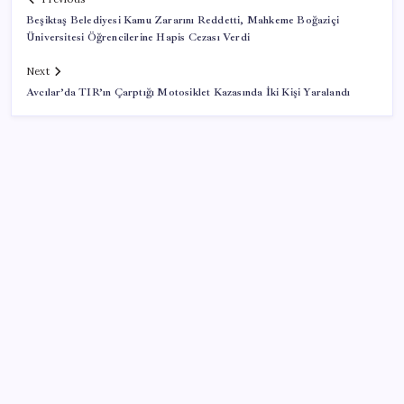
Beşiktaş Belediyesi Kamu Zararını Reddetti, Mahkeme Boğaziçi
Üniversitesi Öğrencilerine Hapis Cezası Verdi
Next
Avcılar’da TIR’ın Çarptığı Motosiklet Kazasında İki Kişi Yaralandı
SON YAZILAR
Antarktika’da ökaryot canlıların izlerine rastladı
BBVA Research tarih işaret etti: Merkez Bankası ne
zaman faiz indirecek?