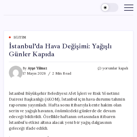
Skip
to
content
EĞITIM
İstanbul’da Hava Değişimi: Yağışlı
Günler Kapıda
İstanbul’da
By
Ayşe Yılmaz
yorumlar kapalı
Hava
17 Mayıs 2026
2 Min Read
Değişimi:
Yağışlı
Günler
İstanbul Büyükşehir Belediyesi Afet İşleri ve Risk Yönetimi
Kapıda
Dairesi Başkanlığı (AKOM), İstanbul için hava durumu tahmin
için
raporunu yayımladı. Hafta sonu itibarıyla kente hakim olan
serin ve yağışlı havanın, önümüzdeki günlerde de devam
edeceği bildirildi. Özellikle haftanın ortasından itibaren
İstanbul’u etkisi altına alacak yeni bir yağış dalgasının
geleceği ifade edildi.