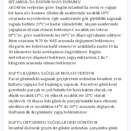
İSTANBUL’DA BUGÜN HAVA DURUMU
AKOM’un verilerine göre, bugün İstanbul’da serin ve yağışlı
bir hava söz konusu. Günün ilk saatlerinde sıcaklık 18°C
civarında seyrederken, öğle saatlerinde gök gürültülü sağanak
yağışla birlikte 21°C’ye kadar yükselebilir. Akşam saatlerinde
yağışların devam etmesi bekleniyor; sıcaklık ise tekrar
18°C’ye, gece saatlerinde ise 16°C’ye düşeceği tahmin ediliyor.
Nem oranının %70 ile %85 arasında değişmesi bekleniyor,
rüzgarın ise lodostan hafif esmesi ve aralıklarla saatte 10 ila
30 kilometre hızla sertleşmesi öngörülüyor. Bugün
metrekareye düşmesi beklenen yağış miktarının 3 ila 7
kilogram arasında olması bekleniyor.
HAFTA BAŞINDA YAĞIŞLAR MOLAYI VERİYOR
Pazar günündeki sağanak geçişlerinin ardından İstanbul, yeni
haftaya yağışsız bir başlangıç yapacak. Pazartesi günü kent
genelinde parçalı ve çok bulutlu bir hava hakim olacak; en
düşük sıcaklık 13°C, en yüksek sıcaklık ise 21°C olarak
ölçülecek. 19 Mayıs Salı günü de parçalı bulutlu hava etkisini
sürdürecek ve sıcaklıklar 14°C ile 20°C arasında değişecek.
Haftanın ilk iki gününde yağış beklenmiyor.
HAFTA ORTASINDA YAĞIŞLAR GERİ DÖNÜYOR
İstanbul’da kurak geçen iki günün ardından, çarşamba günü