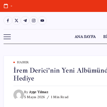
Skip
-
to
content
https://www.facebook.com/
https://twitter.com/
https://t.me/
https://www.instagram.com/
https://youtube.com/
ANA SAYFA
E
HABER
İrem Derici’nin Yeni Albümün
Hediye
By
Ayşe Yılmaz
5 Mayıs 2026
1 Min Read