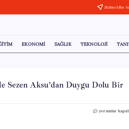
Subscribe t
ĞİTİM
EKONOMİ
SAĞLIK
TEKNOLOJİ
TANI
de Sezen Aksu’dan Duygu Dolu Bir
İrem
yorumlar kapal
Derici’nin
Yeni
Albümünde